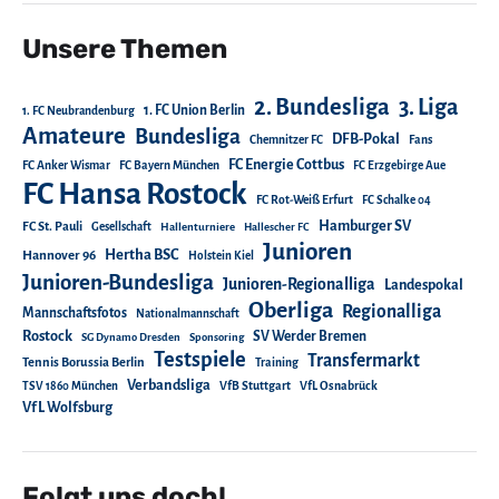
Unsere Themen
2. Bundesliga
3. Liga
1. FC Union Berlin
1. FC Neubrandenburg
Amateure
Bundesliga
DFB-Pokal
Chemnitzer FC
Fans
FC Energie Cottbus
FC Anker Wismar
FC Bayern München
FC Erzgebirge Aue
FC Hansa Rostock
FC Rot-Weiß Erfurt
FC Schalke 04
Hamburger SV
FC St. Pauli
Gesellschaft
Hallenturniere
Hallescher FC
Junioren
Hertha BSC
Hannover 96
Holstein Kiel
Junioren-Bundesliga
Junioren-Regionalliga
Landespokal
Oberliga
Regionalliga
Mannschaftsfotos
Nationalmannschaft
Rostock
SV Werder Bremen
SG Dynamo Dresden
Sponsoring
Testspiele
Transfermarkt
Tennis Borussia Berlin
Training
Verbandsliga
TSV 1860 München
VfB Stuttgart
VfL Osnabrück
VfL Wolfsburg
Folgt uns doch!