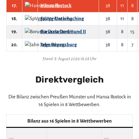
17.
Hansa Rostock
38
11
8
18.
SpVgg Unterhaching
38
11
8
19.
Borussia Dortmund II
38
8
15
20.
Jahn Regensburg
38
8
7
Stand: 8. August 2026 18:28 Uhr
Direktvergleich
Die Bilanz zwischen Preußen Münster und Hansa Rostock in
16 Spielen in 8 Wettbewerben.
Bilanz aus 16 Spielen in 8 Wettbewerben