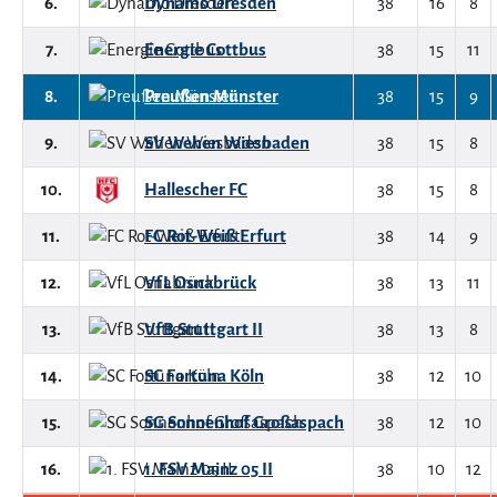
6.
Dynamo Dresden
38
16
8
7.
Energie Cottbus
38
15
11
8.
Preußen Münster
38
15
9
9.
SV Wehen Wiesbaden
38
15
8
10.
Hallescher FC
38
15
8
11.
FC Rot-Weiß Erfurt
38
14
9
12.
VfL Osnabrück
38
13
11
13.
VfB Stuttgart II
38
13
8
14.
SC Fortuna Köln
38
12
10
15.
SG Sonnenhof Großaspach
38
12
10
16.
1. FSV Mainz 05 II
38
10
12