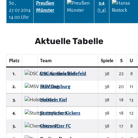
So.,
Preußen
3:4
27.07.2014
Münster
(1:4)
14:00 Uhr
Aktuelle Tabelle
Platz
Team
Spiele
S
U
1.
DSC Arminia Bielefeld
38
22
8
2.
MSV Duisburg
38
20
11
3.
Holstein Kiel
38
18
13
4.
Stuttgarter Kickers
38
18
12
5.
Chemnitzer FC
38
17
8