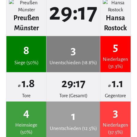
29:17
Preußen
Hansa
Münster
Rostock
5
8
3
Niederlagen
Siege (50%)
Unentschieden (18.8%)
(31.3%)
1.8
29:17
1.1
⌀
⌀
Tore
Tore (Gesamt)
Gegentore
4
3
1
Heimsiege
Niederlagen
Unentschieden (12.5%)
(50%)
(37.5%)