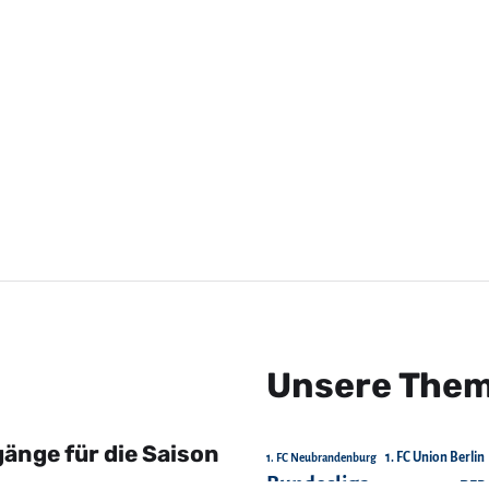
Unsere The
änge für die Saison
1. FC Union Berlin
1. FC Neubrandenburg
Bundesliga
DFB
Chemnitzer FC