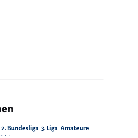
men
2. Bundesliga
3. Liga
Amateure
-Pokal
Fans
FC Anker Wismar
FC Bayern München