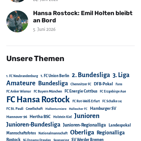
Hansa Rostock: Emil Holten bleibt
an Bord
5. Juni 2026
Unsere Themen
2. Bundesliga
3. Liga
1. FC Union Berlin
1. FC Neubrandenburg
Amateure
Bundesliga
DFB-Pokal
Chemnitzer FC
Fans
FC Energie Cottbus
FC Anker Wismar
FC Bayern München
FC Erzgebirge Aue
FC Hansa Rostock
FC Rot-Weiß Erfurt
FC Schalke 04
Hamburger SV
FC St. Pauli
Gesellschaft
Hallenturniere
Hallescher FC
Junioren
Hertha BSC
Hannover 96
Holstein Kiel
Junioren-Bundesliga
Junioren-Regionalliga
Landespokal
Oberliga
Regionalliga
Mannschaftsfotos
Nationalmannschaft
Rostock
SV Werder Bremen
SG Dynamo Dresden
Sponsoring