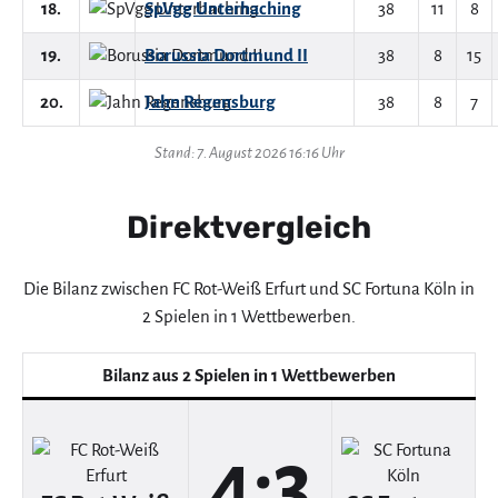
18.
SpVgg Unterhaching
38
11
8
19.
Borussia Dortmund II
38
8
15
20.
Jahn Regensburg
38
8
7
Stand: 7. August 2026 16:16 Uhr
Direktvergleich
Die Bilanz zwischen FC Rot-Weiß Erfurt und SC Fortuna Köln in
2 Spielen in 1 Wettbewerben.
Bilanz aus 2 Spielen in 1 Wettbewerben
4:3