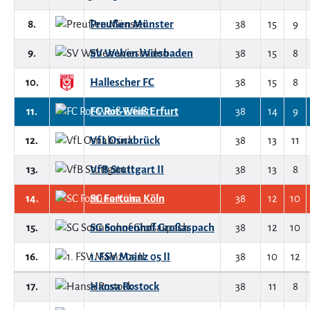
8.
Preußen Münster
38
15
9
9.
SV Wehen Wiesbaden
38
15
8
10.
Hallescher FC
38
15
8
11.
FC Rot-Weiß Erfurt
38
14
9
12.
VfL Osnabrück
38
13
11
13.
VfB Stuttgart II
38
13
8
14.
SC Fortuna Köln
38
12
10
15.
SG Sonnenhof Großaspach
38
12
10
16.
1. FSV Mainz 05 II
38
10
12
17.
Hansa Rostock
38
11
8