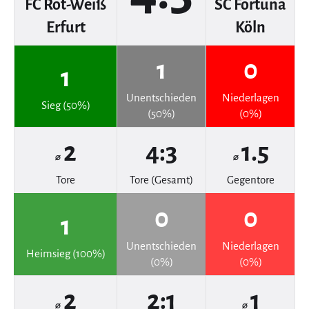
FC Rot-Weiß
SC Fortuna
Erfurt
Köln
1
0
1
Unentschieden
Niederlagen
Sieg (50%)
(50%)
(0%)
2
4:3
1.5
⌀
⌀
Tore
Tore (Gesamt)
Gegentore
0
0
1
Unentschieden
Niederlagen
Heimsieg (100%)
(0%)
(0%)
2
2:1
1
⌀
⌀