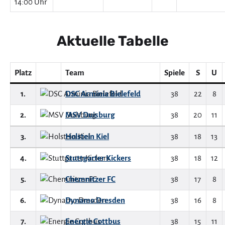
14:00 Uhr
Aktuelle Tabelle
Platz
Team
Spiele
S
U
1.
DSC Arminia Bielefeld
38
22
8
2.
MSV Duisburg
38
20
11
3.
Holstein Kiel
38
18
13
4.
Stuttgarter Kickers
38
18
12
5.
Chemnitzer FC
38
17
8
6.
Dynamo Dresden
38
16
8
7.
Energie Cottbus
38
15
11