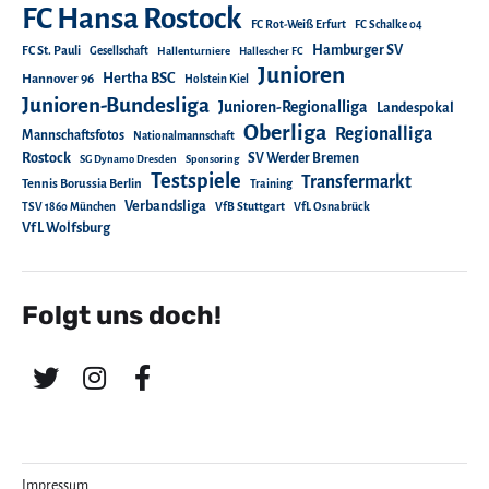
FC Hansa Rostock
FC Rot-Weiß Erfurt
FC Schalke 04
Hamburger SV
FC St. Pauli
Gesellschaft
Hallenturniere
Hallescher FC
Junioren
Hertha BSC
Hannover 96
Holstein Kiel
Junioren-Bundesliga
Junioren-Regionalliga
Landespokal
Oberliga
Regionalliga
Mannschaftsfotos
Nationalmannschaft
Rostock
SV Werder Bremen
SG Dynamo Dresden
Sponsoring
Testspiele
Transfermarkt
Tennis Borussia Berlin
Training
Verbandsliga
TSV 1860 München
VfB Stuttgart
VfL Osnabrück
VfL Wolfsburg
Folgt uns doch!
Impressum