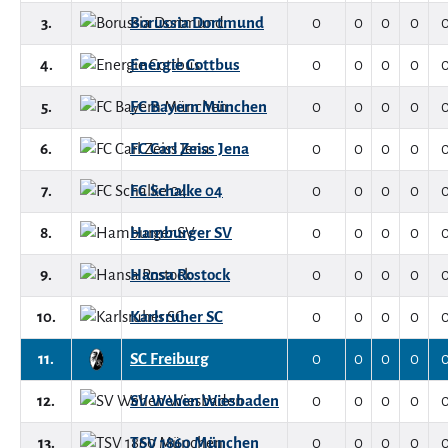
3.
Borussia Dortmund
0
0
0
0
4.
Energie Cottbus
0
0
0
0
5.
FC Bayern München
0
0
0
0
6.
FC Carl Zeiss Jena
0
0
0
0
7.
FC Schalke 04
0
0
0
0
8.
Hamburger SV
0
0
0
0
9.
Hansa Rostock
0
0
0
0
10.
Karlsruher SC
0
0
0
0
11.
SC Freiburg
0
0
0
0
12.
SV Wehen Wiesbaden
0
0
0
0
13.
TSV 1860 München
0
0
0
0