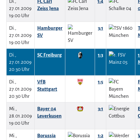
Di.,
FC Carl
1:4
27.01.2009
Zeiss Jena
19:00 Uhr
Di.,
Hamburger
3:1
27.01.2009
SV
19:00 Uhr
Di.,
SC Freiburg
1:3
1
27.01.2009
20:30 Uhr
Di.,
VfB
1:5
27.01.2009
Stuttgart
20:30 Uhr
Mi.,
Bayer 04
3:1
28.01.2009
Leverkusen
19:00 Uhr
Mi.,
Borussia
1:2