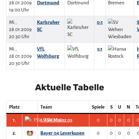
28.01.2009
Dortmund
19:00 Uhr
Mi.,
Karlsruher
0:1
28.01.2009
SC
20:30 Uhr
Mi.,
VfL
5:1
28.01.2009
Wolfsburg
20:30 Uhr
Aktuelle Tabelle
Platz
Team
Spiele
S
U
N
T
1.
1. FSV Mainz 05
0
0
0
0
2.
Bayer 04 Leverkusen
0
0
0
0