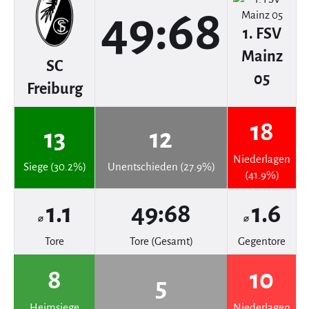
49:68
1. FSV
Mainz
SC
05
Freiburg
18
13
12
Niederlagen
Siege (30.2%)
Unentschieden (27.9%)
(41.9%)
1.1
49:68
1.6
⌀
⌀
Tore
Tore (Gesamt)
Gegentore
8
10
5
Heimsiege
Niederlagen