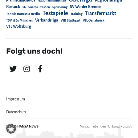
Mannschaftsfotos
Nationalmannschaft
Rostock
SV Werder Bremen
SG Dynamo Dresden
Sponsoring
Testspiele
Transfermarkt
Tennis Borussia Berlin
Training
Verbandsliga
TSV 1860 München
VfB Stuttgart
VfL Osnabrück
VfL Wolfsburg
Folgt uns doch!
Impressum
Datenschutz
© 2026
HANSA NEWS
Magazin über den FC Hansa Rostock