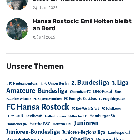
24. Juni 2026
Hansa Rostock: Emil Holten bleibt
an Bord
5. Juni 2026
Unsere Themen
2. Bundesliga
3. Liga
1. FC Union Berlin
1. FC Neubrandenburg
Amateure
Bundesliga
DFB-Pokal
Chemnitzer FC
Fans
FC Energie Cottbus
FC Anker Wismar
FC Bayern München
FC Erzgebirge Aue
FC Hansa Rostock
FC Rot-Weiß Erfurt
FC Schalke 04
Hamburger SV
FC St. Pauli
Gesellschaft
Hallenturniere
Hallescher FC
Junioren
Hertha BSC
Hannover 96
Holstein Kiel
Junioren-Bundesliga
Junioren-Regionalliga
Landespokal
Oberliga
Regionalliga