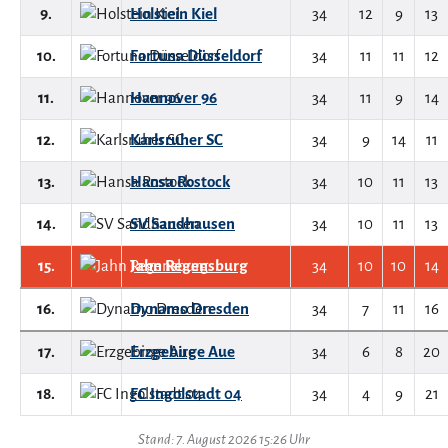
9.
Holstein Kiel
34
12
9
13
10.
Fortuna Düsseldorf
34
11
11
12
11.
Hannover 96
34
11
9
14
12.
Karlsruher SC
34
9
14
11
13.
Hansa Rostock
34
10
11
13
14.
SV Sandhausen
34
10
11
13
15.
Jahn Regensburg
34
10
10
14
16.
Dynamo Dresden
34
7
11
16
17.
Erzgebirge Aue
34
6
8
20
18.
FC Ingolstadt 04
34
4
9
21
Stand: 7. August 2026 15:26 Uhr