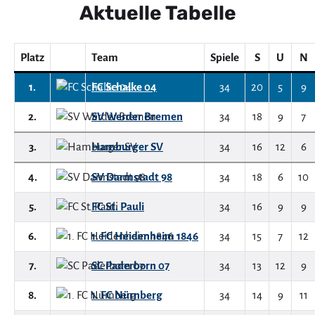
Aktuelle Tabelle
Platz
Team
Spiele
S
U
N
1.
FC Schalke 04
34
20
5
9
2.
SV Werder Bremen
34
18
9
7
3.
Hamburger SV
34
16
12
6
4.
SV Darmstadt 98
34
18
6
10
5.
FC St. Pauli
34
16
9
9
6.
1. FC Heidenheim 1846
34
15
7
12
7.
SC Paderborn 07
34
13
12
9
8.
1. FC Nürnberg
34
14
9
11