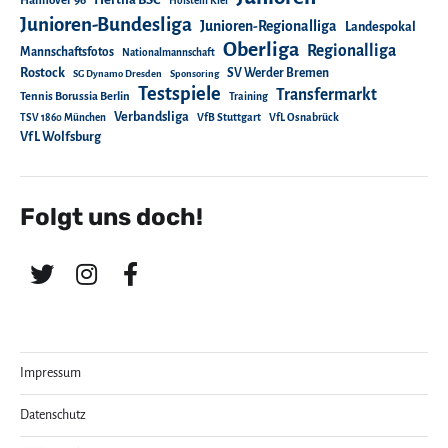
Hannover 96
Holstein Kiel
Junioren-Bundesliga
Junioren-Regionalliga
Landespokal
Oberliga
Regionalliga
Mannschaftsfotos
Nationalmannschaft
Rostock
SV Werder Bremen
SG Dynamo Dresden
Sponsoring
Testspiele
Transfermarkt
Tennis Borussia Berlin
Training
Verbandsliga
TSV 1860 München
VfB Stuttgart
VfL Osnabrück
VfL Wolfsburg
Folgt uns doch!
Impressum
Datenschutz