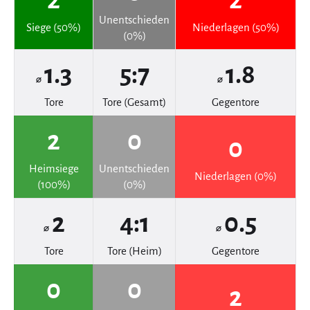
2
2
Unentschieden
Siege (50%)
Niederlagen (50%)
(0%)
1.3
5:7
1.8
⌀
⌀
Tore
Tore (Gesamt)
Gegentore
2
0
0
Heimsiege
Unentschieden
Niederlagen (0%)
(100%)
(0%)
2
4:1
0.5
⌀
⌀
Tore
Tore (Heim)
Gegentore
0
0
2