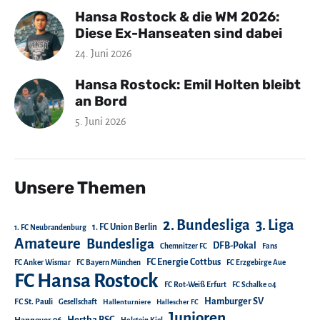
Hansa Rostock & die WM 2026:
Diese Ex-Hanseaten sind dabei
24. Juni 2026
Hansa Rostock: Emil Holten bleibt
an Bord
5. Juni 2026
Unsere Themen
2. Bundesliga
3. Liga
1. FC Union Berlin
1. FC Neubrandenburg
Amateure
Bundesliga
DFB-Pokal
Chemnitzer FC
Fans
FC Energie Cottbus
FC Anker Wismar
FC Bayern München
FC Erzgebirge Aue
FC Hansa Rostock
FC Rot-Weiß Erfurt
FC Schalke 04
Hamburger SV
FC St. Pauli
Gesellschaft
Hallenturniere
Hallescher FC
Junioren
Hertha BSC