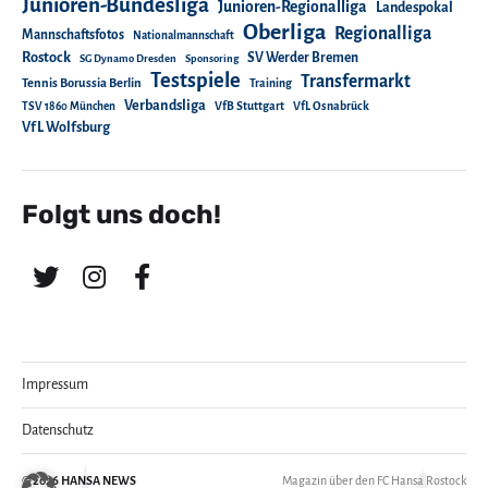
Junioren-Bundesliga
Junioren-Regionalliga
Landespokal
Oberliga
Regionalliga
Mannschaftsfotos
Nationalmannschaft
Rostock
SV Werder Bremen
SG Dynamo Dresden
Sponsoring
Testspiele
Transfermarkt
Tennis Borussia Berlin
Training
Verbandsliga
TSV 1860 München
VfB Stuttgart
VfL Osnabrück
VfL Wolfsburg
Folgt uns doch!
Impressum
Datenschutz
© 2026
HANSA NEWS
Magazin über den FC Hansa Rostock