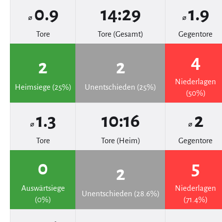
0.9
14:29
1.9
⌀
⌀
Tore
Tore (Gesamt)
Gegentore
4
2
2
Niederlagen
Heimsiege (25%)
Unentschieden (25%)
(50%)
1.3
10:16
2
⌀
⌀
Tore
Tore (Heim)
Gegentore
0
5
2
Auswärtsiege
Niederlagen
Unentschieden (28.6%)
(0%)
(71.4%)