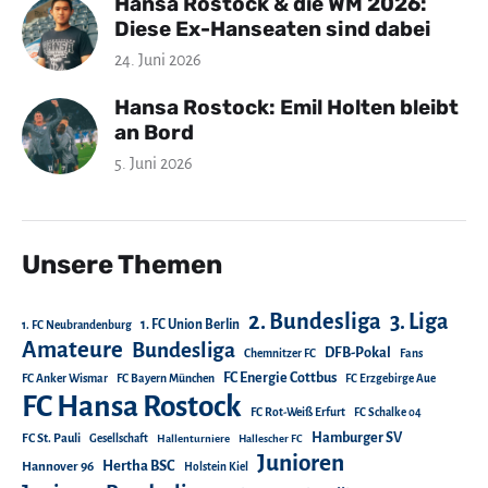
Hansa Rostock & die WM 2026:
Diese Ex-Hanseaten sind dabei
24. Juni 2026
Hansa Rostock: Emil Holten bleibt
an Bord
5. Juni 2026
Unsere Themen
2. Bundesliga
3. Liga
1. FC Union Berlin
1. FC Neubrandenburg
Amateure
Bundesliga
DFB-Pokal
Chemnitzer FC
Fans
FC Energie Cottbus
FC Anker Wismar
FC Bayern München
FC Erzgebirge Aue
FC Hansa Rostock
FC Rot-Weiß Erfurt
FC Schalke 04
Hamburger SV
FC St. Pauli
Gesellschaft
Hallenturniere
Hallescher FC
Junioren
Hertha BSC
Hannover 96
Holstein Kiel