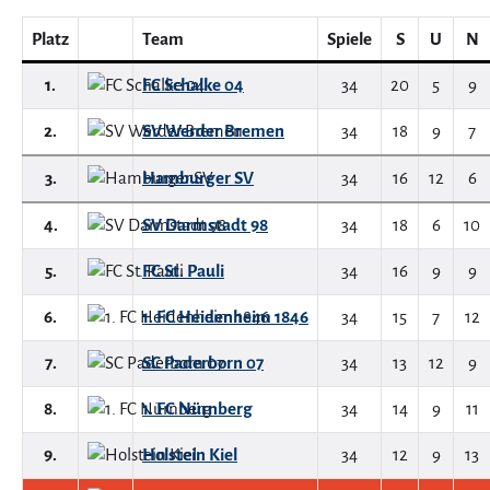
Platz
Team
Spiele
S
U
N
1.
FC Schalke 04
34
20
5
9
2.
SV Werder Bremen
34
18
9
7
3.
Hamburger SV
34
16
12
6
4.
SV Darmstadt 98
34
18
6
10
5.
FC St. Pauli
34
16
9
9
6.
1. FC Heidenheim 1846
34
15
7
12
7.
SC Paderborn 07
34
13
12
9
8.
1. FC Nürnberg
34
14
9
11
9.
Holstein Kiel
34
12
9
13