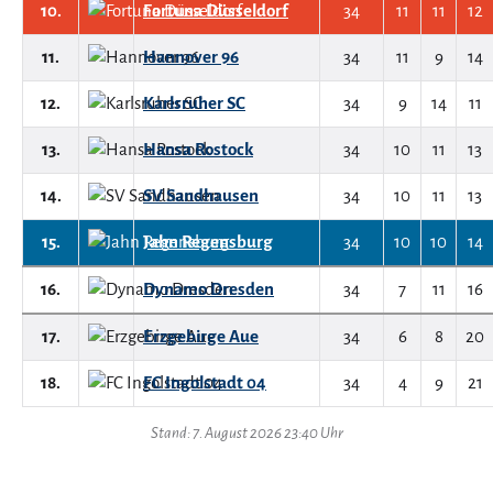
10.
Fortuna Düsseldorf
34
11
11
12
11.
Hannover 96
34
11
9
14
12.
Karlsruher SC
34
9
14
11
13.
Hansa Rostock
34
10
11
13
14.
SV Sandhausen
34
10
11
13
15.
Jahn Regensburg
34
10
10
14
16.
Dynamo Dresden
34
7
11
16
17.
Erzgebirge Aue
34
6
8
20
18.
FC Ingolstadt 04
34
4
9
21
Stand: 7. August 2026 23:40 Uhr