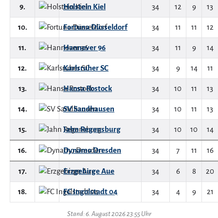
9.
Holstein Kiel
34
12
9
13
10.
Fortuna Düsseldorf
34
11
11
12
11.
Hannover 96
34
11
9
14
12.
Karlsruher SC
34
9
14
11
13.
Hansa Rostock
34
10
11
13
14.
SV Sandhausen
34
10
11
13
15.
Jahn Regensburg
34
10
10
14
16.
Dynamo Dresden
34
7
11
16
17.
Erzgebirge Aue
34
6
8
20
18.
FC Ingolstadt 04
34
4
9
21
Stand: 6. August 2026 23:55 Uhr