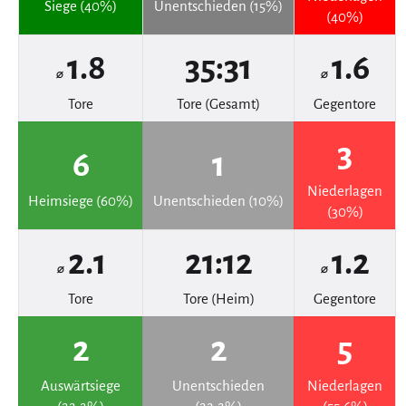
Siege (40%)
Unentschieden (15%)
(40%)
1.8
35:31
1.6
⌀
⌀
Tore
Tore (Gesamt)
Gegentore
3
6
1
Niederlagen
Heimsiege (60%)
Unentschieden (10%)
(30%)
2.1
21:12
1.2
⌀
⌀
Tore
Tore (Heim)
Gegentore
2
2
5
Auswärtsiege
Unentschieden
Niederlagen