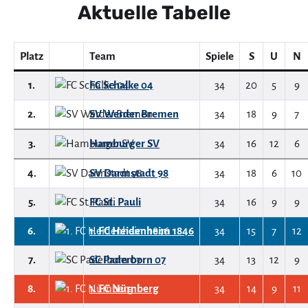
Aktuelle Tabelle
Platz
Team
Spiele
S
U
N
1.
FC Schalke 04
34
20
5
9
2.
SV Werder Bremen
34
18
9
7
3.
Hamburger SV
34
16
12
6
4.
SV Darmstadt 98
34
18
6
10
5.
FC St. Pauli
34
16
9
9
6.
1. FC Heidenheim 1846
34
15
7
12
7.
SC Paderborn 07
34
13
12
9
8.
1. FC Nürnberg
34
14
9
11