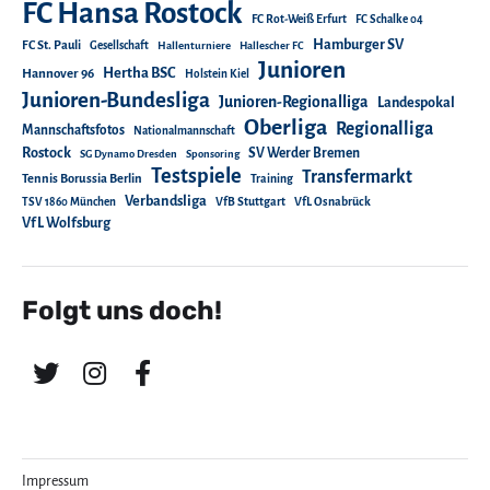
FC Hansa Rostock
FC Rot-Weiß Erfurt
FC Schalke 04
Hamburger SV
FC St. Pauli
Gesellschaft
Hallenturniere
Hallescher FC
Junioren
Hertha BSC
Hannover 96
Holstein Kiel
Junioren-Bundesliga
Junioren-Regionalliga
Landespokal
Oberliga
Regionalliga
Mannschaftsfotos
Nationalmannschaft
Rostock
SV Werder Bremen
SG Dynamo Dresden
Sponsoring
Testspiele
Transfermarkt
Tennis Borussia Berlin
Training
Verbandsliga
TSV 1860 München
VfB Stuttgart
VfL Osnabrück
VfL Wolfsburg
Folgt uns doch!
Impressum