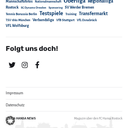
Oberliga
Regionalliga
Mannschaftsfotos
Nationalmannschaft
Rostock
SV Werder Bremen
SG Dynamo Dresden
Sponsoring
Testspiele
Transfermarkt
Tennis Borussia Berlin
Training
Verbandsliga
TSV 1860 München
VfB Stuttgart
VfL Osnabrück
VfL Wolfsburg
Folgt uns doch!
Impressum
Datenschutz
© 2026
HANSA NEWS
Magazin über den FC Hansa Rostock