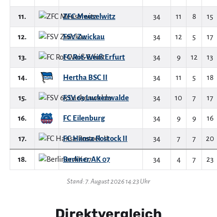
11.
ZFC Meuselwitz
34
11
8
15
12.
FSV Zwickau
34
12
5
17
13.
FC Rot-Weiß Erfurt
34
9
12
13
14.
Hertha BSC II
34
11
5
18
15.
FSV 63 Luckenwalde
34
10
7
17
16.
FC Eilenburg
34
9
9
16
17.
FC Hansa Rostock II
34
7
7
20
18.
Berliner AK 07
34
4
7
23
Stand: 7. August 2026 14:23 Uhr
Direktvergleich