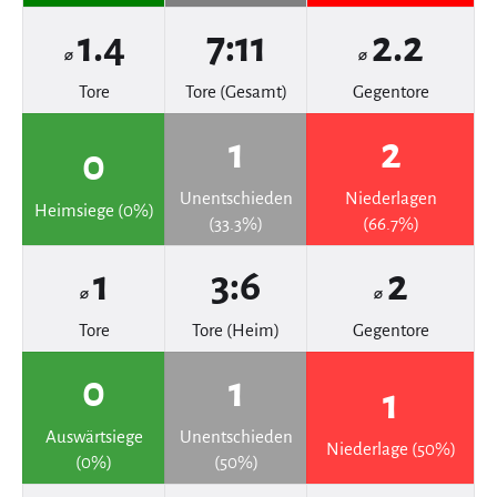
1.4
7:11
2.2
⌀
⌀
Tore
Tore (Gesamt)
Gegentore
1
2
0
Unentschieden
Niederlagen
Heimsiege (0%)
(33.3%)
(66.7%)
1
3:6
2
⌀
⌀
Tore
Tore (Heim)
Gegentore
0
1
1
Auswärtsiege
Unentschieden
Niederlage (50%)
(0%)
(50%)