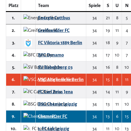
Platz
Team
Spiele
S
U
N
1.
Energie Cottbus
34
21
8
5
2.
Greifswalder FC
34
19
11
4
3.
FC Viktoria 1889 Berlin
34
18
9
7
4.
BFC Dynamo
34
17
10
7
5.
SV Babelsberg 03
34
16
8
10
6.
VSG Altglienicke Berlin
34
15
8
11
7.
FC Carl Zeiss Jena
34
14
11
9
8.
BSG Chemie Leipzig
34
13
11
10
9.
Chemnitzer FC
34
13
6
15
10.
1. FC Lok Leipzig
34
11
10
13