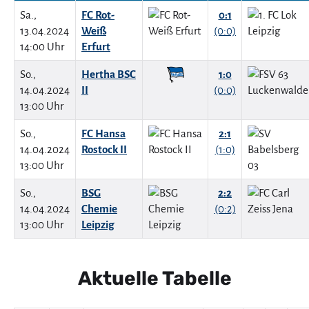
Sa.,
FC Rot-
0:1
13.04.2024
Weiß
(0:0)
14:00 Uhr
Erfurt
So.,
Hertha BSC
1:0
14.04.2024
II
(0:0)
13:00 Uhr
So.,
FC Hansa
2:1
14.04.2024
Rostock II
(1:0)
13:00 Uhr
So.,
BSG
2:2
14.04.2024
Chemie
(0:2)
13:00 Uhr
Leipzig
Aktuelle Tabelle