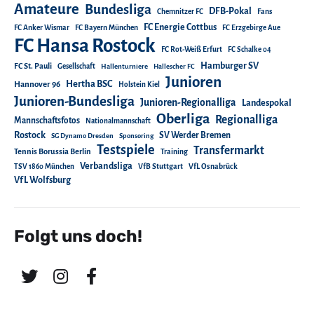
Amateure
Bundesliga
DFB-Pokal
Chemnitzer FC
Fans
FC Energie Cottbus
FC Anker Wismar
FC Bayern München
FC Erzgebirge Aue
FC Hansa Rostock
FC Rot-Weiß Erfurt
FC Schalke 04
Hamburger SV
FC St. Pauli
Gesellschaft
Hallenturniere
Hallescher FC
Junioren
Hertha BSC
Hannover 96
Holstein Kiel
Junioren-Bundesliga
Junioren-Regionalliga
Landespokal
Oberliga
Regionalliga
Mannschaftsfotos
Nationalmannschaft
Rostock
SV Werder Bremen
SG Dynamo Dresden
Sponsoring
Testspiele
Transfermarkt
Tennis Borussia Berlin
Training
Verbandsliga
TSV 1860 München
VfB Stuttgart
VfL Osnabrück
VfL Wolfsburg
Folgt uns doch!