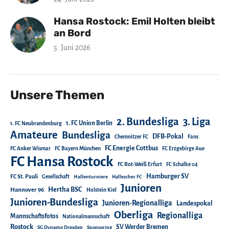
Hansa Rostock: Emil Holten bleibt
an Bord
5. Juni 2026
Unsere Themen
2. Bundesliga
3. Liga
1. FC Union Berlin
1. FC Neubrandenburg
Amateure
Bundesliga
DFB-Pokal
Chemnitzer FC
Fans
FC Energie Cottbus
FC Anker Wismar
FC Bayern München
FC Erzgebirge Aue
FC Hansa Rostock
FC Rot-Weiß Erfurt
FC Schalke 04
Hamburger SV
FC St. Pauli
Gesellschaft
Hallenturniere
Hallescher FC
Junioren
Hertha BSC
Hannover 96
Holstein Kiel
Junioren-Bundesliga
Junioren-Regionalliga
Landespokal
Oberliga
Regionalliga
Mannschaftsfotos
Nationalmannschaft
Rostock
SV Werder Bremen
SG Dynamo Dresden
Sponsoring