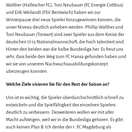
Walther (Hallescher FC), Toni Neubauer (FC Energie Cottbus)
und Erik Weilandt (FSV Bentwisch) haben wir zur
Winterpause drei neue Spieler hinzugewinnen können, die
unser Niveau deutlich anheben werden. Phillip Walther und
Toni Neubauer (Torwart) sind zwei Spieler aus dem Kreise der
deutschen U-15 Nationalmannschaft, die hoch talentiert sind.
Hinter den beiden war die halbe Bundesliga her. Es freut uns
sehr, dass beide den Weg zum FC Hansa gefunden haben und
wir sie von unserem Nachwuchsausbildungskonzept
überzeugen konnten.
Welche Ziele visieren Sie für den Rest der Saison an?
Uns ist es wichtig, die Spieler überdurchschnittlich schnell zu
entwickeln und die Spielfähigkeit des einzelnen Spielers
deutlich zu verbessern. Desweiteren wollen wir mit aller
Macht aufsteigen, weil wir in die Bundesliga gehören. Es gibt
auch keinen Plan B. Ich denke der 1. FC Magdeburg als