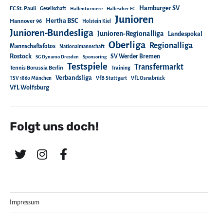
Hamburger SV
FC St. Pauli
Gesellschaft
Hallenturniere
Hallescher FC
Junioren
Hertha BSC
Hannover 96
Holstein Kiel
Junioren-Bundesliga
Junioren-Regionalliga
Landespokal
Oberliga
Regionalliga
Mannschaftsfotos
Nationalmannschaft
Rostock
SV Werder Bremen
SG Dynamo Dresden
Sponsoring
Testspiele
Transfermarkt
Tennis Borussia Berlin
Training
Verbandsliga
TSV 1860 München
VfB Stuttgart
VfL Osnabrück
VfL Wolfsburg
Folgt uns doch!
Impressum