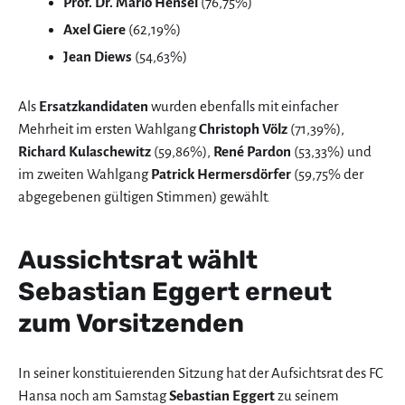
Prof. Dr. Mario Hensel
(76,75%)
Axel Giere
(62,19%)
Jean Diews
(54,63%)
Als
Ersatzkandidaten
wurden ebenfalls mit einfacher
Mehrheit im ersten Wahlgang
Christoph Völz
(71,39%),
Richard Kulaschewitz
(59,86%),
René Pardon
(53,33%) und
im zweiten Wahlgang
Patrick Hermersdörfer
(59,75% der
abgegebenen gültigen Stimmen) gewählt.
Aussichtsrat wählt
Sebastian Eggert erneut
zum Vorsitzenden
In seiner konstituierenden Sitzung hat der Aufsichtsrat des FC
Hansa noch am Samstag
Sebastian Eggert
zu seinem