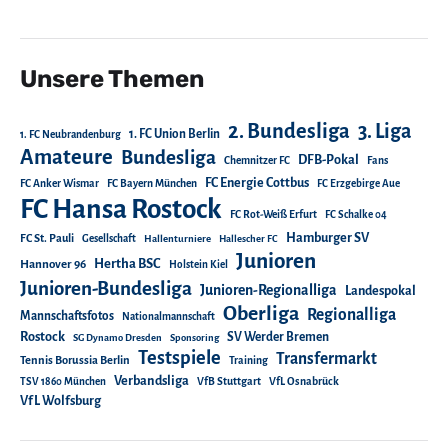
Unsere Themen
2. Bundesliga
3. Liga
1. FC Union Berlin
1. FC Neubrandenburg
Amateure
Bundesliga
DFB-Pokal
Chemnitzer FC
Fans
FC Energie Cottbus
FC Anker Wismar
FC Bayern München
FC Erzgebirge Aue
FC Hansa Rostock
FC Rot-Weiß Erfurt
FC Schalke 04
Hamburger SV
FC St. Pauli
Gesellschaft
Hallenturniere
Hallescher FC
Junioren
Hertha BSC
Hannover 96
Holstein Kiel
Junioren-Bundesliga
Junioren-Regionalliga
Landespokal
Oberliga
Regionalliga
Mannschaftsfotos
Nationalmannschaft
Rostock
SV Werder Bremen
SG Dynamo Dresden
Sponsoring
Testspiele
Transfermarkt
Tennis Borussia Berlin
Training
Verbandsliga
TSV 1860 München
VfB Stuttgart
VfL Osnabrück
VfL Wolfsburg