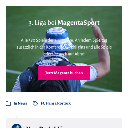
3. Liga bei
MagentaSport
Alle 380 Spiele der 3. Liga live. An jedem Spieltag
zusätzlich in der Konferenz. Highlights und alle Spiele
jederzeit auch auf Abruf.
Jetzt Magenta buchen
In
News
FC Hansa Rostock