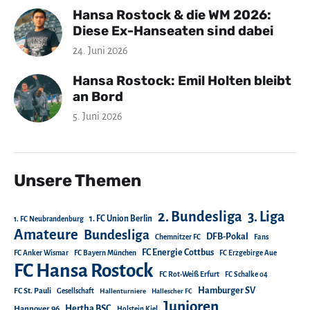
Hansa Rostock & die WM 2026:
Diese Ex-Hanseaten sind dabei
24. Juni 2026
Hansa Rostock: Emil Holten bleibt
an Bord
5. Juni 2026
Unsere Themen
2. Bundesliga
3. Liga
1. FC Union Berlin
1. FC Neubrandenburg
Amateure
Bundesliga
DFB-Pokal
Chemnitzer FC
Fans
FC Energie Cottbus
FC Anker Wismar
FC Bayern München
FC Erzgebirge Aue
FC Hansa Rostock
FC Rot-Weiß Erfurt
FC Schalke 04
Hamburger SV
FC St. Pauli
Gesellschaft
Hallenturniere
Hallescher FC
Junioren
Hertha BSC
Hannover 96
Holstein Kiel