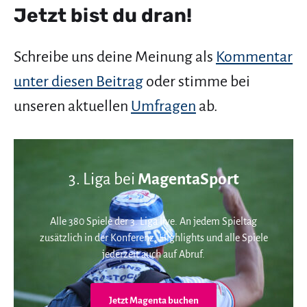
Jetzt bist du dran!
Schreibe uns deine Meinung als
Kommentar
unter diesen Beitrag
oder stimme bei
unseren aktuellen
Umfragen
ab.
3. Liga bei
MagentaSport
Alle 380 Spiele der 3. Liga live. An jedem Spieltag
zusätzlich in der Konferenz. Highlights und alle Spiele
jederzeit auch auf Abruf.
Jetzt Magenta buchen