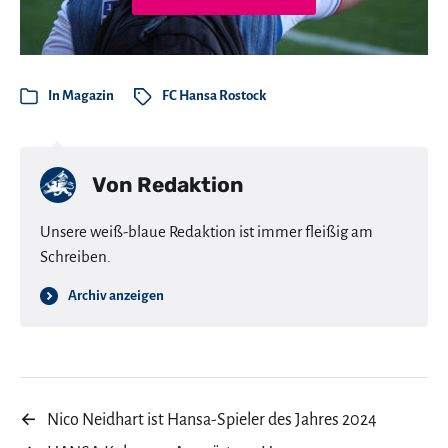
In
Magazin
FC Hansa Rostock
Von
Redaktion
Unsere weiß-blaue Redaktion ist immer fleißig am
Schreiben.
Archiv anzeigen
←
Nico Neidhart ist Hansa-Spieler des Jahres 2024