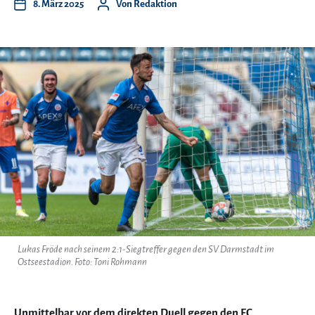
8. März 2025
Von
Redaktion
Lukas Fröde nach seinem 2:1-Siegtreffer gegen den SV Darmstadt im
Ostseestadion. Foto: Toni Rohmann
Unmittelbar vor dem direkten Duell gegen den FC