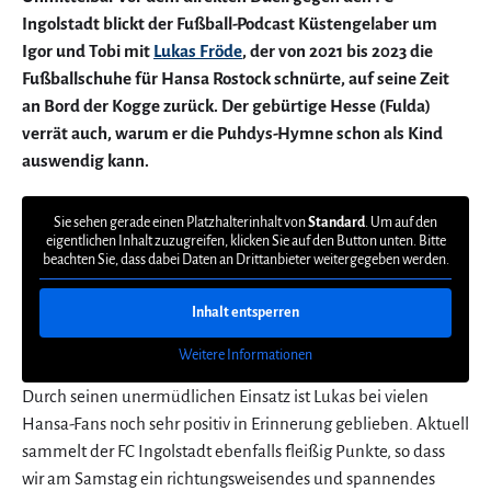
Ingolstadt blickt der Fußball-Podcast Küstengelaber um
Igor und Tobi mit
Lukas Fröde
, der von 2021 bis 2023 die
Fußballschuhe für Hansa Rostock schnürte, auf seine Zeit
an Bord der Kogge zurück. Der gebürtige Hesse (Fulda)
verrät auch, warum er die Puhdys-Hymne schon als Kind
auswendig kann.
Sie sehen gerade einen Platzhalterinhalt von
Standard
. Um auf den
eigentlichen Inhalt zuzugreifen, klicken Sie auf den Button unten. Bitte
beachten Sie, dass dabei Daten an Drittanbieter weitergegeben werden.
Inhalt entsperren
Weitere Informationen
Durch seinen unermüdlichen Einsatz ist Lukas bei vielen
Hansa-Fans noch sehr positiv in Erinnerung geblieben. Aktuell
sammelt der FC Ingolstadt ebenfalls fleißig Punkte, so dass
wir am Samstag ein richtungsweisendes und spannendes