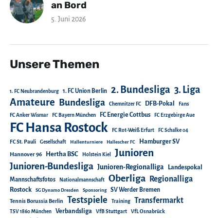
an Bord
5. Juni 2026
Unsere Themen
2. Bundesliga
3. Liga
1. FC Union Berlin
1. FC Neubrandenburg
Amateure
Bundesliga
DFB-Pokal
Chemnitzer FC
Fans
FC Energie Cottbus
FC Anker Wismar
FC Bayern München
FC Erzgebirge Aue
FC Hansa Rostock
FC Rot-Weiß Erfurt
FC Schalke 04
Hamburger SV
FC St. Pauli
Gesellschaft
Hallenturniere
Hallescher FC
Junioren
Hertha BSC
Hannover 96
Holstein Kiel
Junioren-Bundesliga
Junioren-Regionalliga
Landespokal
Oberliga
Regionalliga
Mannschaftsfotos
Nationalmannschaft
Rostock
SV Werder Bremen
SG Dynamo Dresden
Sponsoring
Testspiele
Transfermarkt
Tennis Borussia Berlin
Training
Verbandsliga
TSV 1860 München
VfB Stuttgart
VfL Osnabrück