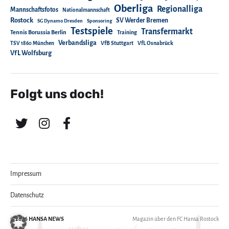
Oberliga
Regionalliga
Mannschaftsfotos
Nationalmannschaft
Rostock
SV Werder Bremen
SG Dynamo Dresden
Sponsoring
Testspiele
Transfermarkt
Tennis Borussia Berlin
Training
Verbandsliga
TSV 1860 München
VfB Stuttgart
VfL Osnabrück
VfL Wolfsburg
Folgt uns doch!
Impressum
Datenschutz
© 2026
HANSA NEWS
Magazin über den FC Hansa Rostock