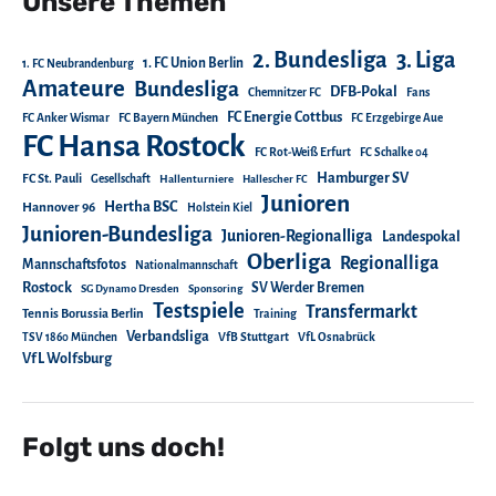
Unsere Themen
2. Bundesliga
3. Liga
1. FC Union Berlin
1. FC Neubrandenburg
Amateure
Bundesliga
DFB-Pokal
Chemnitzer FC
Fans
FC Energie Cottbus
FC Anker Wismar
FC Bayern München
FC Erzgebirge Aue
FC Hansa Rostock
FC Rot-Weiß Erfurt
FC Schalke 04
Hamburger SV
FC St. Pauli
Gesellschaft
Hallenturniere
Hallescher FC
Junioren
Hertha BSC
Hannover 96
Holstein Kiel
Junioren-Bundesliga
Junioren-Regionalliga
Landespokal
Oberliga
Regionalliga
Mannschaftsfotos
Nationalmannschaft
Rostock
SV Werder Bremen
SG Dynamo Dresden
Sponsoring
Testspiele
Transfermarkt
Tennis Borussia Berlin
Training
Verbandsliga
TSV 1860 München
VfB Stuttgart
VfL Osnabrück
VfL Wolfsburg
Folgt uns doch!