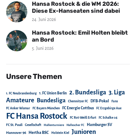
Hansa Rostock & die WM 2026:
Diese Ex-Hanseaten sind dabei
24. Juni 2026
Hansa Rostock: Emil Holten bleibt
an Bord
5. Juni 2026
Unsere Themen
2. Bundesliga
3. Liga
1. FC Union Berlin
1. FC Neubrandenburg
Amateure
Bundesliga
DFB-Pokal
Chemnitzer FC
Fans
FC Energie Cottbus
FC Anker Wismar
FC Bayern München
FC Erzgebirge Aue
FC Hansa Rostock
FC Rot-Weiß Erfurt
FC Schalke 04
Hamburger SV
FC St. Pauli
Gesellschaft
Hallenturniere
Hallescher FC
Junioren
Hertha BSC
Hannover 96
Holstein Kiel