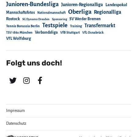
Junioren-Bundesliga
Junioren-Regionalliga
Landespokal
Oberliga
Regionalliga
Mannschaftsfotos
Nationalmannschaft
Rostock
SV Werder Bremen
SG Dynamo Dresden
Sponsoring
Testspiele
Transfermarkt
Tennis Borussia Berlin
Training
Verbandsliga
TSV 1860 München
VfB Stuttgart
VfL Osnabrück
VfL Wolfsburg
Folgt uns doch!
Impressum
Datenschutz