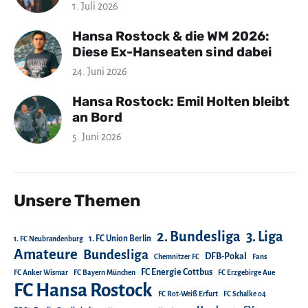
1. Juli 2026
Hansa Rostock & die WM 2026:
Diese Ex-Hanseaten sind dabei
24. Juni 2026
Hansa Rostock: Emil Holten bleibt
an Bord
5. Juni 2026
Unsere Themen
2. Bundesliga
3. Liga
1. FC Union Berlin
1. FC Neubrandenburg
Amateure
Bundesliga
DFB-Pokal
Chemnitzer FC
Fans
FC Energie Cottbus
FC Anker Wismar
FC Bayern München
FC Erzgebirge Aue
FC Hansa Rostock
FC Rot-Weiß Erfurt
FC Schalke 04