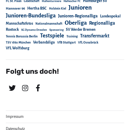
Hamburger SV
FC St. Pauli
Gesellschaft
Hallenturniere
Hallescher FC
Junioren
Hertha BSC
Hannover 96
Holstein Kiel
Junioren-Bundesliga
Junioren-Regionalliga
Landespokal
Oberliga
Regionalliga
Mannschaftsfotos
Nationalmannschaft
Rostock
SV Werder Bremen
SG Dynamo Dresden
Sponsoring
Testspiele
Transfermarkt
Tennis Borussia Berlin
Training
Verbandsliga
TSV 1860 München
VfB Stuttgart
VfL Osnabrück
VfL Wolfsburg
Folgt uns doch!
Impressum
Datenschutz