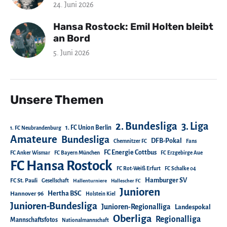
24. Juni 2026
Hansa Rostock: Emil Holten bleibt
an Bord
5. Juni 2026
Unsere Themen
2. Bundesliga
3. Liga
1. FC Union Berlin
1. FC Neubrandenburg
Amateure
Bundesliga
DFB-Pokal
Chemnitzer FC
Fans
FC Energie Cottbus
FC Anker Wismar
FC Bayern München
FC Erzgebirge Aue
FC Hansa Rostock
FC Rot-Weiß Erfurt
FC Schalke 04
Hamburger SV
FC St. Pauli
Gesellschaft
Hallenturniere
Hallescher FC
Junioren
Hertha BSC
Hannover 96
Holstein Kiel
Junioren-Bundesliga
Junioren-Regionalliga
Landespokal
Oberliga
Regionalliga
Mannschaftsfotos
Nationalmannschaft