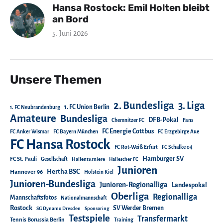
Hansa Rostock: Emil Holten bleibt
an Bord
5. Juni 2026
Unsere Themen
2. Bundesliga
3. Liga
1. FC Union Berlin
1. FC Neubrandenburg
Amateure
Bundesliga
DFB-Pokal
Chemnitzer FC
Fans
FC Energie Cottbus
FC Anker Wismar
FC Bayern München
FC Erzgebirge Aue
FC Hansa Rostock
FC Rot-Weiß Erfurt
FC Schalke 04
Hamburger SV
FC St. Pauli
Gesellschaft
Hallenturniere
Hallescher FC
Junioren
Hertha BSC
Hannover 96
Holstein Kiel
Junioren-Bundesliga
Junioren-Regionalliga
Landespokal
Oberliga
Regionalliga
Mannschaftsfotos
Nationalmannschaft
Rostock
SV Werder Bremen
SG Dynamo Dresden
Sponsoring
Testspiele
Transfermarkt
Tennis Borussia Berlin
Training