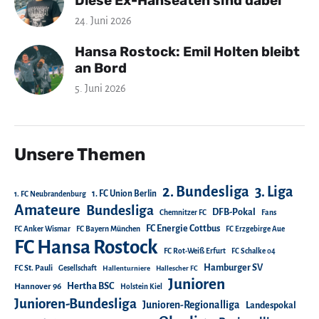
Diese Ex-Hanseaten sind dabei
24. Juni 2026
Hansa Rostock: Emil Holten bleibt
an Bord
5. Juni 2026
Unsere Themen
2. Bundesliga
3. Liga
1. FC Union Berlin
1. FC Neubrandenburg
Amateure
Bundesliga
DFB-Pokal
Chemnitzer FC
Fans
FC Energie Cottbus
FC Anker Wismar
FC Bayern München
FC Erzgebirge Aue
FC Hansa Rostock
FC Rot-Weiß Erfurt
FC Schalke 04
Hamburger SV
FC St. Pauli
Gesellschaft
Hallenturniere
Hallescher FC
Junioren
Hertha BSC
Hannover 96
Holstein Kiel
Junioren-Bundesliga
Junioren-Regionalliga
Landespokal