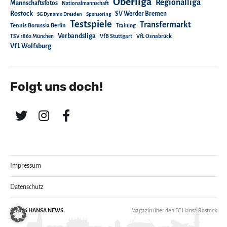
Oberliga
Regionalliga
Mannschaftsfotos
Nationalmannschaft
Rostock
SV Werder Bremen
SG Dynamo Dresden
Sponsoring
Testspiele
Transfermarkt
Tennis Borussia Berlin
Training
Verbandsliga
TSV 1860 München
VfB Stuttgart
VfL Osnabrück
VfL Wolfsburg
Folgt uns doch!
Impressum
Datenschutz
© 2026
HANSA NEWS
Magazin über den FC Hansa Rostock