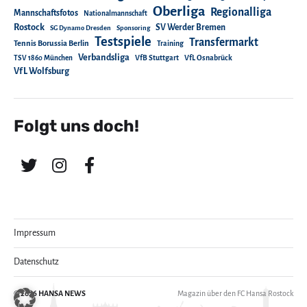
Oberliga
Regionalliga
Mannschaftsfotos
Nationalmannschaft
Rostock
SV Werder Bremen
SG Dynamo Dresden
Sponsoring
Testspiele
Transfermarkt
Tennis Borussia Berlin
Training
Verbandsliga
TSV 1860 München
VfB Stuttgart
VfL Osnabrück
VfL Wolfsburg
Folgt uns doch!
Impressum
Datenschutz
© 2026
HANSA NEWS
Magazin über den FC Hansa Rostock