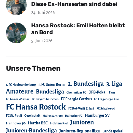
Diese Ex-Hanseaten sind dabei
24. Juni 2026
Hansa Rostock: Emil Holten bleibt
an Bord
5. Juni 2026
Unsere Themen
2. Bundesliga
3. Liga
1. FC Union Berlin
1. FC Neubrandenburg
Amateure
Bundesliga
DFB-Pokal
Chemnitzer FC
Fans
FC Energie Cottbus
FC Anker Wismar
FC Bayern München
FC Erzgebirge Aue
FC Hansa Rostock
FC Rot-Weiß Erfurt
FC Schalke 04
Hamburger SV
FC St. Pauli
Gesellschaft
Hallenturniere
Hallescher FC
Junioren
Hertha BSC
Hannover 96
Holstein Kiel
Junioren-Bundesliga
Junioren-Regionalliga
Landespokal