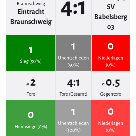
4:1
SV
Eintracht
Babelsberg
Braunschweig
03
1
0
1
Unentschieden
Niederlagen
Sieg (50%)
(50%)
(0%)
2
4:1
0.5
⌀
⌀
Tore
Tore (Gesamt)
Gegentore
1
0
0
Unentschieden
Niederlagen
Heimsiege (0%)
(100%)
(0%)