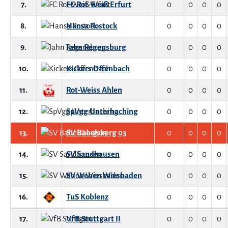
7.
FC Rot-Weiß Erfurt
0
0
0
0
8.
Hansa Rostock
0
0
0
0
9.
Jahn Regensburg
0
0
0
0
10.
Kickers Offenbach
0
0
0
0
11.
Rot-Weiss Ahlen
0
0
0
0
12.
SpVgg Unterhaching
0
0
0
0
13.
SV Babelsberg 03
0
0
0
0
14.
SV Sandhausen
0
0
0
0
15.
SV Wehen Wiesbaden
0
0
0
0
16.
TuS Koblenz
0
0
0
0
17.
VfB Stuttgart II
0
0
0
0