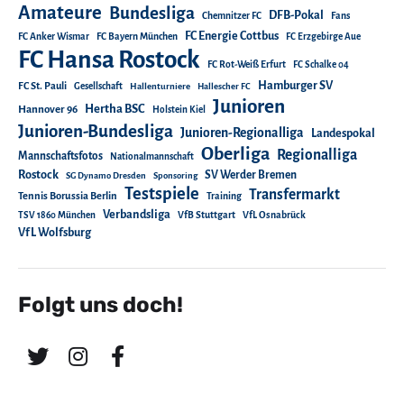
Amateure
Bundesliga
DFB-Pokal
Chemnitzer FC
Fans
FC Energie Cottbus
FC Anker Wismar
FC Bayern München
FC Erzgebirge Aue
FC Hansa Rostock
FC Rot-Weiß Erfurt
FC Schalke 04
Hamburger SV
FC St. Pauli
Gesellschaft
Hallenturniere
Hallescher FC
Junioren
Hertha BSC
Hannover 96
Holstein Kiel
Junioren-Bundesliga
Junioren-Regionalliga
Landespokal
Oberliga
Regionalliga
Mannschaftsfotos
Nationalmannschaft
Rostock
SV Werder Bremen
SG Dynamo Dresden
Sponsoring
Testspiele
Transfermarkt
Tennis Borussia Berlin
Training
Verbandsliga
TSV 1860 München
VfB Stuttgart
VfL Osnabrück
VfL Wolfsburg
Folgt uns doch!