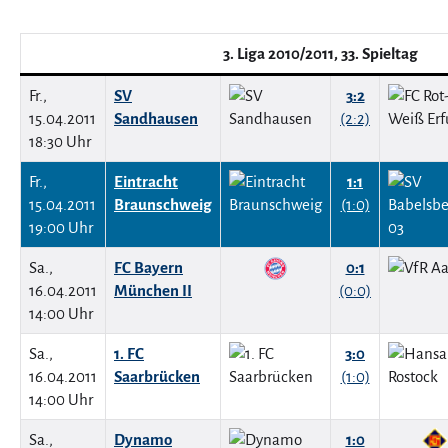
3. Liga 2010/2011, 33. Spieltag
Fr.,
SV
3:2
15.04.2011
Sandhausen
(2:2)
18:30 Uhr
Fr.,
Eintracht
1:1
15.04.2011
Braunschweig
(1:0)
19:00 Uhr
Sa.,
FC Bayern
0:1
16.04.2011
München II
(0:0)
14:00 Uhr
Sa.,
1. FC
3:0
16.04.2011
Saarbrücken
(1:0)
14:00 Uhr
Sa.,
Dynamo
1:0