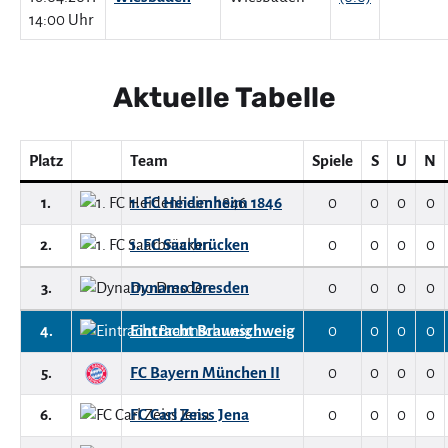
14:00 Uhr
Aktuelle Tabelle
Platz
Team
Spiele
S
U
N
1.
1. FC Heidenheim 1846
0
0
0
0
2.
1. FC Saarbrücken
0
0
0
0
3.
Dynamo Dresden
0
0
0
0
4.
Eintracht Braunschweig
0
0
0
0
5.
FC Bayern München II
0
0
0
0
6.
FC Carl Zeiss Jena
0
0
0
0