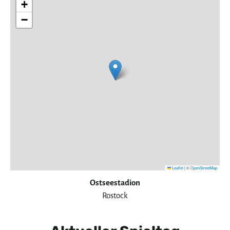
+
−
Leaflet
|
©
OpenStreetMap
Ostseestadion
Rostock