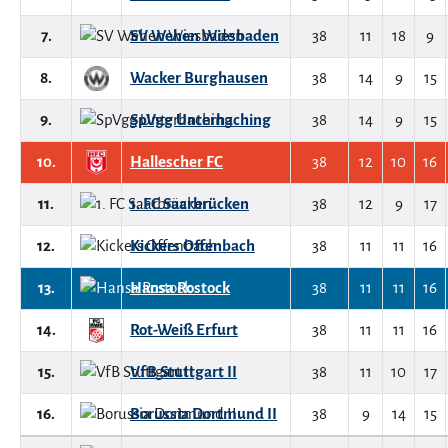
7.
SV Wehen Wiesbaden
38
11
18
9
8.
Wacker Burghausen
38
14
9
15
9.
SpVgg Unterhaching
38
14
9
15
10.
Hallescher FC
38
12
10
16
11.
1. FC Saarbrücken
38
12
9
17
12.
Kickers Offenbach
38
11
11
16
13.
Hansa Rostock
38
11
11
16
14.
Rot-Weiß Erfurt
38
11
11
16
15.
VfB Stuttgart II
38
11
10
17
16.
Borussia Dortmund II
38
9
14
15