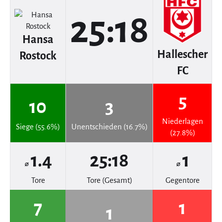
25:18
Hansa
Hallescher
Rostock
FC
5
10
3
Niederlagen
Siege (55.6%)
Unentschieden (16.7%)
(27.8%)
1.4
25:18
1
⌀
⌀
Tore
Tore (Gesamt)
Gegentore
7
1
1