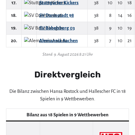
17.
Stuttgarter Kickers
38
10
10
18
18.
SV Darmstadt 98
38
8
14
16
19.
SV Babelsberg 03
38
9
10
19
20.
Alemannia Aachen
38
7
10
21
Stand: 9. August 2026 8:21 Uhr
Direktvergleich
Die Bilanz zwischen Hansa Rostock und Hallescher FC in 18
Spielen in 9 Wettbewerben.
Bilanz aus 18 Spielen in 9 Wettbewerben