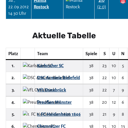
Sa.,
Hansa
2:0
22.09.2012
Rostock
(2:0)
14:30 Uhr
Aktuelle Tabelle
Platz
Team
Spiele
S
U
N
1.
Karlsruher SC
38
23
10
5
2.
DSC Arminia Bielefeld
38
22
10
6
3.
VfL Osnabrück
38
22
7
9
4.
Preußen Münster
38
20
12
6
5.
1. FC Heidenheim 1846
38
21
9
8
6.
Chemnitzer FC
38
15
10
13