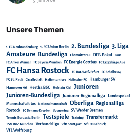
5. Juni 2026
Unsere Themen
2. Bundesliga
3. Liga
1. FC Union Berlin
1. FC Neubrandenburg
Amateure
Bundesliga
DFB-Pokal
Chemnitzer FC
Fans
FC Energie Cottbus
FC Anker Wismar
FC Bayern München
FC Erzgebirge Aue
FC Hansa Rostock
FC Rot-Weiß Erfurt
FC Schalke 04
Hamburger SV
FC St. Pauli
Gesellschaft
Hallenturniere
Hallescher FC
Junioren
Hertha BSC
Hannover 96
Holstein Kiel
Junioren-Bundesliga
Junioren-Regionalliga
Landespokal
Oberliga
Regionalliga
Mannschaftsfotos
Nationalmannschaft
Rostock
SV Werder Bremen
SG Dynamo Dresden
Sponsoring
Testspiele
Transfermarkt
Tennis Borussia Berlin
Training
Verbandsliga
TSV 1860 München
VfB Stuttgart
VfL Osnabrück
VfL Wolfsburg