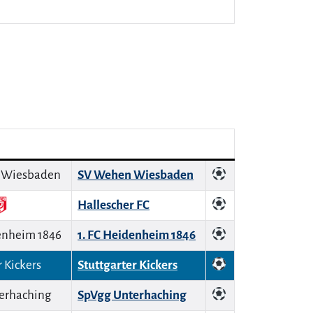
SV Wehen Wiesbaden
Hallescher FC
1. FC Heidenheim 1846
Stuttgarter Kickers
SpVgg Unterhaching