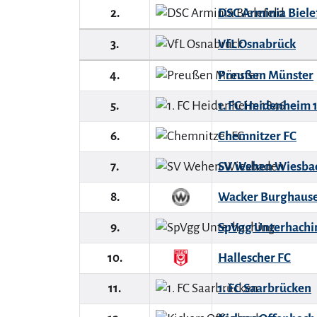
2.
DSC Arminia Biele
3.
VfL Osnabrück
4.
Preußen Münster
5.
1. FC Heidenheim 
6.
Chemnitzer FC
7.
SV Wehen Wiesba
8.
Wacker Burghaus
9.
SpVgg Unterhachi
10.
Hallescher FC
11.
1. FC Saarbrücken