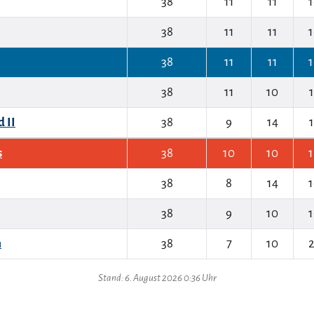
38
11
11
1
38
11
11
1
38
11
11
1
38
11
10
1
 II
38
9
14
1
s
38
10
10
1
38
8
14
1
38
9
10
1
n
38
7
10
2
Stand: 6. August 2026 0:36 Uhr