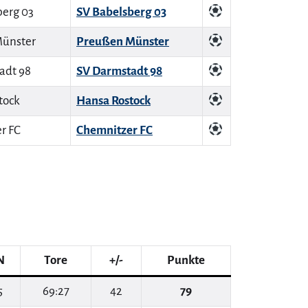
SV Babelsberg 03
Preußen Münster
SV Darmstadt 98
Hansa Rostock
Chemnitzer FC
N
Tore
+/-
Punkte
5
69:27
42
79