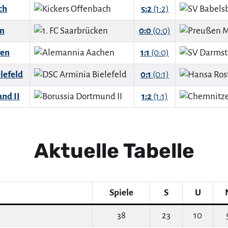
ch
5:2
(1:2)
en
0:0
(0:0)
hen
1:1
(0:0)
lefeld
0:1
(0:1)
nd II
1:2
(1:1)
Aktuelle Tabelle
Spiele
S
U
38
23
10