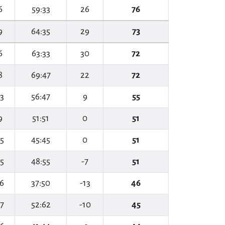
6
59:33
26
76
9
64:35
29
73
6
63:33
30
72
8
69:47
22
72
3
56:47
9
55
9
51:51
0
51
5
45:45
0
51
5
48:55
-7
51
6
37:50
-13
46
7
52:62
-10
45