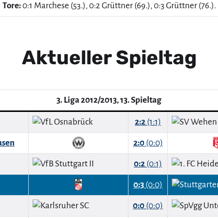
Tore:
0:1 Marchese (53.), 0:2 Grüttner (69.), 0:3 Grüttner (76.).
Aktueller Spieltag
3. Liga 2012/2013, 13. Spieltag
2:2
(1:1)
usen
2:0
(0:0)
0:2
(0:1)
0:3
(0:0)
0:0
(0:0)