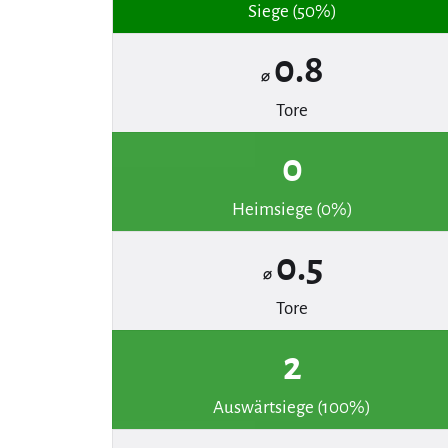
Siege (50%)
0.8
⌀
Tore
0
Heimsiege (0%)
0.5
⌀
Tore
2
Auswärtsiege (100%)