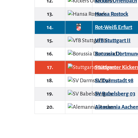
12.
Kickers Offenbach
13.
Hansa Rostock
14.
Rot-Weiß Erfurt
15.
VfB Stuttgart II
16.
Borussia Dortmund
17.
Stuttgarter Kicker
18.
SV Darmstadt 98
19.
SV Babelsberg 03
20.
Alemannia Aache