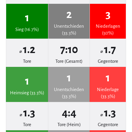
2
3
1
Unentschieden
Niederlagen
Sieg (16.7%)
(33.3%)
(50%)
1.2
7:10
1.7
⌀
⌀
Tore
Tore (Gesamt)
Gegentore
1
1
1
Unentschieden
Niederlage
Heimsieg (33.3%)
(33.3%)
(33.3%)
1.3
4:4
1.3
⌀
⌀
Tore
Tore (Heim)
Gegentore