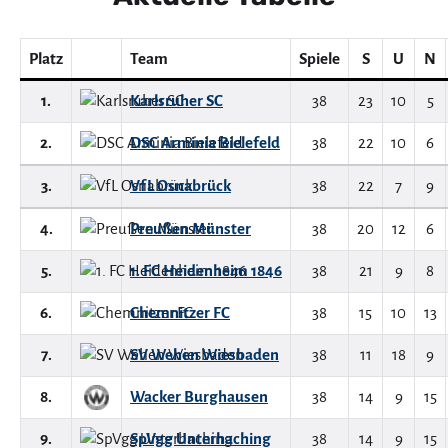
Platz
Team
Spiele
S
U
N
1.
Karlsruher SC
38
23
10
5
2.
DSC Arminia Bielefeld
38
22
10
6
3.
VfL Osnabrück
38
22
7
9
4.
Preußen Münster
38
20
12
6
5.
1. FC Heidenheim 1846
38
21
9
8
6.
Chemnitzer FC
38
15
10
13
7.
SV Wehen Wiesbaden
38
11
18
9
8.
Wacker Burghausen
38
14
9
15
9.
SpVgg Unterhaching
38
14
9
15