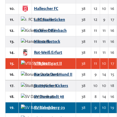
10.
Hallescher FC
38
12
10
16
11.
1. FC Saarbrücken
38
12
9
17
12.
Kickers Offenbach
38
11
11
16
13.
Hansa Rostock
38
11
11
16
14.
Rot-Weiß Erfurt
38
11
11
16
15.
VfB Stuttgart II
38
11
10
17
16.
Borussia Dortmund II
38
9
14
15
17.
Stuttgarter Kickers
38
10
10
18
18.
SV Darmstadt 98
38
8
14
16
19.
SV Babelsberg 03
38
9
10
19