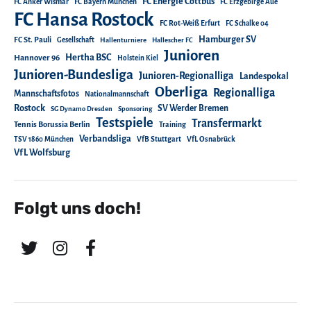
FC Energie Cottbus
FC Anker Wismar
FC Bayern München
FC Erzgebirge Aue
FC Hansa Rostock
FC Rot-Weiß Erfurt
FC Schalke 04
Hamburger SV
FC St. Pauli
Gesellschaft
Hallenturniere
Hallescher FC
Junioren
Hertha BSC
Hannover 96
Holstein Kiel
Junioren-Bundesliga
Junioren-Regionalliga
Landespokal
Oberliga
Regionalliga
Mannschaftsfotos
Nationalmannschaft
Rostock
SV Werder Bremen
SG Dynamo Dresden
Sponsoring
Testspiele
Transfermarkt
Tennis Borussia Berlin
Training
Verbandsliga
TSV 1860 München
VfB Stuttgart
VfL Osnabrück
VfL Wolfsburg
Folgt uns doch!