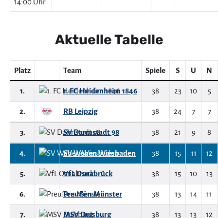
14:00 Uhr
Aktuelle Tabelle
Platz
Team
Spiele
S
U
N
1.
1. FC Heidenheim 1846
38
23
10
5
2.
RB Leipzig
38
24
7
7
3.
SV Darmstadt 98
38
21
9
8
4.
SV Wehen Wiesbaden
38
15
11
12
5.
VfL Osnabrück
38
15
10
13
6.
Preußen Münster
38
13
14
11
7.
MSV Duisburg
38
13
13
12