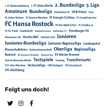
2. Bundesliga
3. Liga
1. FC Union Berlin
1. FC Neubrandenburg
Amateure
Bundesliga
DFB-Pokal
Chemnitzer FC
Fans
FC Energie Cottbus
FC Anker Wismar
FC Bayern München
FC Erzgebirge Aue
FC Hansa Rostock
FC Rot-Weiß Erfurt
FC Schalke 04
Hamburger SV
FC St. Pauli
Gesellschaft
Hallenturniere
Hallescher FC
Junioren
Hertha BSC
Hannover 96
Holstein Kiel
Junioren-Bundesliga
Junioren-Regionalliga
Landespokal
Oberliga
Regionalliga
Mannschaftsfotos
Nationalmannschaft
Rostock
SV Werder Bremen
SG Dynamo Dresden
Sponsoring
Testspiele
Transfermarkt
Tennis Borussia Berlin
Training
Verbandsliga
TSV 1860 München
VfB Stuttgart
VfL Osnabrück
VfL Wolfsburg
Folgt uns doch!