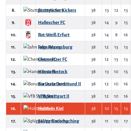
8.
Stuttgarter Kickers
38
13
12
13
9.
Hallescher FC
38
14
9
15
10.
Rot-Weiß Erfurt
38
14
8
16
11.
Jahn Regensburg
38
12
13
13
12.
Chemnitzer FC
38
12
13
13
13.
Hansa Rostock
38
13
10
15
14.
Borussia Dortmund II
38
12
10
16
15.
VfB Stuttgart II
38
12
10
16
16.
Holstein Kiel
38
10
15
13
17.
SpVgg Unterhaching
38
11
10
17