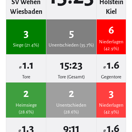
SV Wehen
Holstein
Wiesbaden
Kiel
6
3
5
Niederlagen
Siege (21.4%)
Unentschieden (35.7%)
(42.9%)
1.1
15:23
1.6
⌀
⌀
Tore
Tore (Gesamt)
Gegentore
2
2
3
Heimsiege
Unentschieden
Niederlagen
(28.6%)
(28.6%)
(42.9%)
1.3
9:11
1.6
⌀
⌀