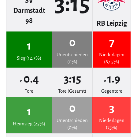
3:15
SV
Darmstadt
98
RB Leipzig
0
7
1
Unentschieden
Niederlagen
Sieg (12.5%)
(0%)
(87.5%)
0.4
3:15
1.9
⌀
⌀
Tore
Tore (Gesamt)
Gegentore
0
3
1
Unentschieden
Niederlagen
Heimsieg (25%)
(0%)
(75%)