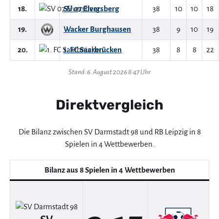
18.
SV 07 Elversberg
38
10
10
18
19.
Wacker Burghausen
38
9
10
19
20.
1. FC Saarbrücken
38
8
8
22
Stand: 6. August 2026 8:47 Uhr
Direktvergleich
Die Bilanz zwischen SV Darmstadt 98 und RB Leipzig in 8
Spielen in 4 Wettbewerben.
Bilanz aus 8 Spielen in 4 Wettbewerben