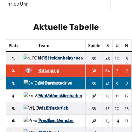
14:00 Uhr
Aktuelle Tabelle
Platz
Team
Spiele
S
U
N
1.
1. FC Heidenheim 1846
38
23
10
5
2.
RB Leipzig
38
24
7
7
3.
SV Darmstadt 98
38
21
9
8
4.
SV Wehen Wiesbaden
38
15
11
12
5.
VfL Osnabrück
38
15
10
13
6.
Preußen Münster
38
13
14
11