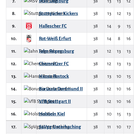
7.
MSV Duisburg
38
13
13
12
8.
Stuttgarter Kickers
38
13
12
13
9.
Hallescher FC
38
14
9
15
10.
Rot-Weiß Erfurt
38
14
8
16
11.
Jahn Regensburg
38
12
13
13
12.
Chemnitzer FC
38
12
13
13
13.
Hansa Rostock
38
13
10
15
14.
Borussia Dortmund II
38
12
10
16
15.
VfB Stuttgart II
38
12
10
16
16.
Holstein Kiel
38
10
15
13
17.
SpVgg Unterhaching
38
11
10
17