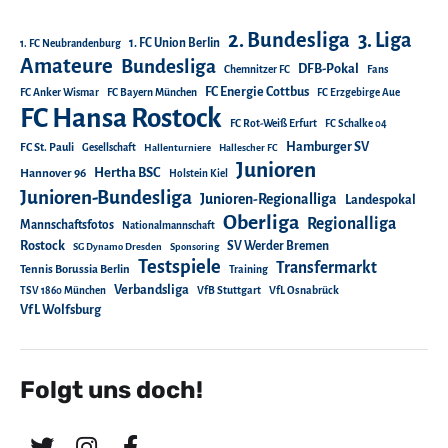
2. Bundesliga
3. Liga
1. FC Union Berlin
1. FC Neubrandenburg
Amateure
Bundesliga
DFB-Pokal
Chemnitzer FC
Fans
FC Energie Cottbus
FC Anker Wismar
FC Bayern München
FC Erzgebirge Aue
FC Hansa Rostock
FC Rot-Weiß Erfurt
FC Schalke 04
Hamburger SV
FC St. Pauli
Gesellschaft
Hallenturniere
Hallescher FC
Junioren
Hertha BSC
Hannover 96
Holstein Kiel
Junioren-Bundesliga
Junioren-Regionalliga
Landespokal
Oberliga
Regionalliga
Mannschaftsfotos
Nationalmannschaft
Rostock
SV Werder Bremen
SG Dynamo Dresden
Sponsoring
Testspiele
Transfermarkt
Tennis Borussia Berlin
Training
Verbandsliga
TSV 1860 München
VfB Stuttgart
VfL Osnabrück
VfL Wolfsburg
Folgt uns doch!