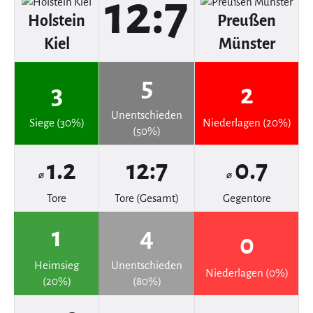
12:7
Holstein
Preußen
Kiel
Münster
5
3
2
Unentschieden
Siege (30%)
Niederlagen (20%)
(50%)
1.2
12:7
0.7
⌀
⌀
Tore
Tore (Gesamt)
Gegentore
1
4
0
Heimsieg
Unentschieden
Niederlagen (0%)
(20%)
(80%)