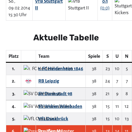
So.,
VfB Stuttgart
0:1
09.02.2014
II
(0:0)
15:30 Uhr
Aktuelle Tabelle
Platz
Team
Spiele
S
U
N
1.
1. FC Heidenheim 1846
38
23
10
5
2.
RB Leipzig
38
24
7
7
3.
SV Darmstadt 98
38
21
9
8
4.
SV Wehen Wiesbaden
38
15
11
12
5.
VfL Osnabrück
38
15
10
13
6.
Preußen Münster
38
13
14
11