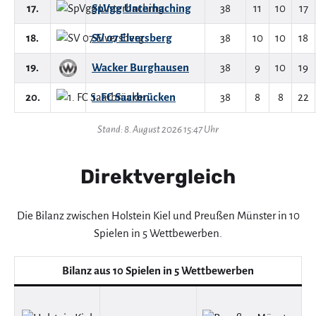
17.
SpVgg Unterhaching
38
11
10
17
18.
SV 07 Elversberg
38
10
10
18
19.
Wacker Burghausen
38
9
10
19
20.
1. FC Saarbrücken
38
8
8
22
Stand: 8. August 2026 15:47 Uhr
Direktvergleich
Die Bilanz zwischen Holstein Kiel und Preußen Münster in 10
Spielen in 5 Wettbewerben.
Bilanz aus 10 Spielen in 5 Wettbewerben