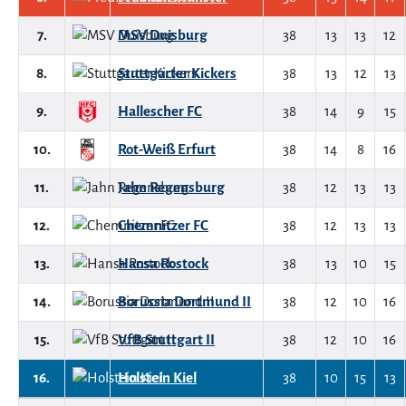
7.
MSV Duisburg
38
13
13
12
8.
Stuttgarter Kickers
38
13
12
13
9.
Hallescher FC
38
14
9
15
10.
Rot-Weiß Erfurt
38
14
8
16
11.
Jahn Regensburg
38
12
13
13
12.
Chemnitzer FC
38
12
13
13
13.
Hansa Rostock
38
13
10
15
14.
Borussia Dortmund II
38
12
10
16
15.
VfB Stuttgart II
38
12
10
16
16.
Holstein Kiel
38
10
15
13