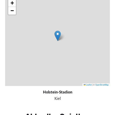
+
−
Leaflet
|
©
OpenStreetMap
Holstein-Stadion
Kiel