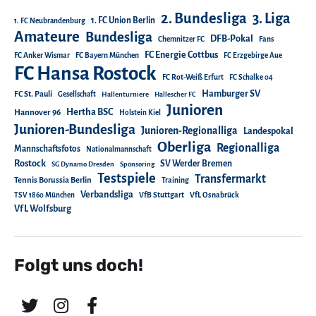
2. Bundesliga
3. Liga
1. FC Union Berlin
1. FC Neubrandenburg
Amateure
Bundesliga
DFB-Pokal
Chemnitzer FC
Fans
FC Energie Cottbus
FC Anker Wismar
FC Bayern München
FC Erzgebirge Aue
FC Hansa Rostock
FC Rot-Weiß Erfurt
FC Schalke 04
Hamburger SV
FC St. Pauli
Gesellschaft
Hallenturniere
Hallescher FC
Junioren
Hertha BSC
Hannover 96
Holstein Kiel
Junioren-Bundesliga
Junioren-Regionalliga
Landespokal
Oberliga
Regionalliga
Mannschaftsfotos
Nationalmannschaft
Rostock
SV Werder Bremen
SG Dynamo Dresden
Sponsoring
Testspiele
Transfermarkt
Tennis Borussia Berlin
Training
Verbandsliga
TSV 1860 München
VfB Stuttgart
VfL Osnabrück
VfL Wolfsburg
Folgt uns doch!