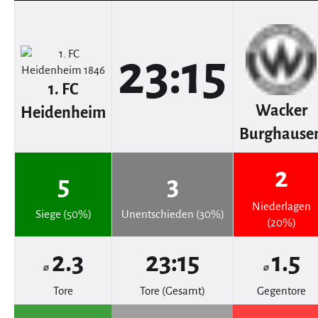
23:15
1. FC
Wacker
Heidenheim
Burghause
2
5
3
Niederlagen
Siege (50%)
Unentschieden (30%)
(20%)
2.3
23:15
1.5
⌀
⌀
Tore
Tore (Gesamt)
Gegentore