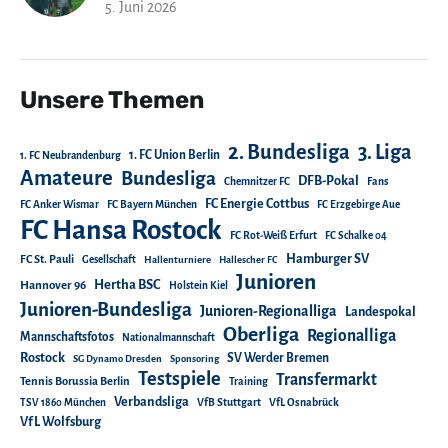
5. Juni 2026
Unsere Themen
2. Bundesliga
3. Liga
1. FC Union Berlin
1. FC Neubrandenburg
Amateure
Bundesliga
DFB-Pokal
Chemnitzer FC
Fans
FC Energie Cottbus
FC Anker Wismar
FC Bayern München
FC Erzgebirge Aue
FC Hansa Rostock
FC Rot-Weiß Erfurt
FC Schalke 04
Hamburger SV
FC St. Pauli
Gesellschaft
Hallenturniere
Hallescher FC
Junioren
Hertha BSC
Hannover 96
Holstein Kiel
Junioren-Bundesliga
Junioren-Regionalliga
Landespokal
Oberliga
Regionalliga
Mannschaftsfotos
Nationalmannschaft
Rostock
SV Werder Bremen
SG Dynamo Dresden
Sponsoring
Testspiele
Transfermarkt
Tennis Borussia Berlin
Training
Verbandsliga
TSV 1860 München
VfB Stuttgart
VfL Osnabrück
VfL Wolfsburg