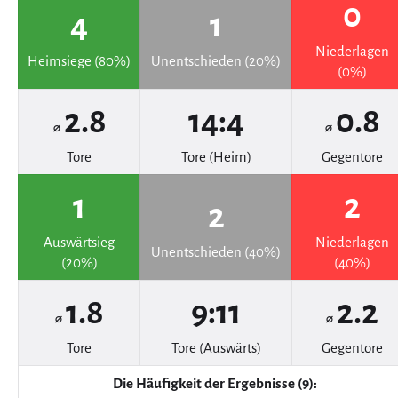
0
4
1
Niederlagen
Heimsiege (80%)
Unentschieden (20%)
(0%)
2.8
14:4
0.8
⌀
⌀
Tore
Tore (Heim)
Gegentore
1
2
2
Auswärtsieg
Niederlagen
Unentschieden (40%)
(20%)
(40%)
1.8
9:11
2.2
⌀
⌀
Tore
Tore (Auswärts)
Gegentore
Die Häufigkeit der Ergebnisse (9):