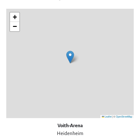
+
−
Leaflet
|
©
OpenStreetMap
Voith-Arena
Heidenheim