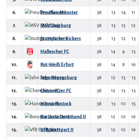
6.
Preußen Münster
38
13
14
11
7.
MSV Duisburg
38
13
13
12
8.
Stuttgarter Kickers
38
13
12
13
9.
Hallescher FC
38
14
9
15
10.
Rot-Weiß Erfurt
38
14
8
16
11.
Jahn Regensburg
38
12
13
13
12.
Chemnitzer FC
38
12
13
13
13.
Hansa Rostock
38
13
10
15
14.
Borussia Dortmund II
38
12
10
16
15.
VfB Stuttgart II
38
12
10
16