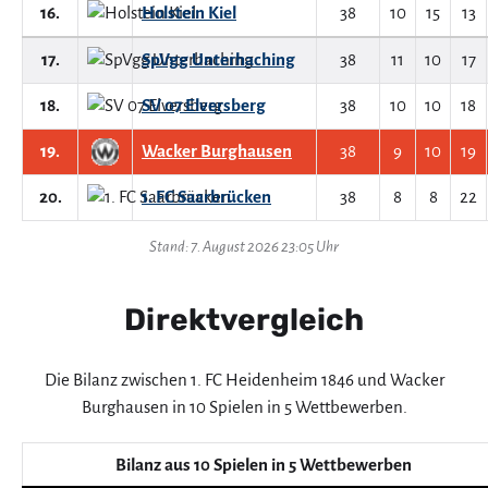
16.
Holstein Kiel
38
10
15
13
17.
SpVgg Unterhaching
38
11
10
17
18.
SV 07 Elversberg
38
10
10
18
19.
Wacker Burghausen
38
9
10
19
20.
1. FC Saarbrücken
38
8
8
22
Stand: 7. August 2026 23:05 Uhr
Direktvergleich
Die Bilanz zwischen 1. FC Heidenheim 1846 und Wacker
Burghausen in 10 Spielen in 5 Wettbewerben.
Bilanz aus 10 Spielen in 5 Wettbewerben