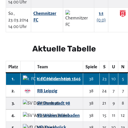
14:00 Uhr
So.,
Chemnitzer
1:1
23.03.2014
FC
(0:0)
14:00 Uhr
Aktuelle Tabelle
Platz
Team
Spiele
S
U
N
1.
1. FC Heidenheim 1846
38
23
10
5
2.
RB Leipzig
38
24
7
7
3.
SV Darmstadt 98
38
21
9
8
4.
SV Wehen Wiesbaden
38
15
11
12
5.
VfL Osnabrück
38
15
10
13