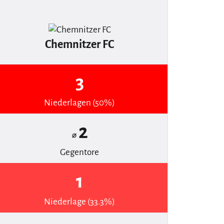
Chemnitzer FC
3
Niederlagen (50%)
2
⌀
Gegentore
1
Niederlage (33.3%)