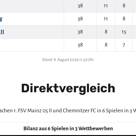
38
11
8
g
38
11
8
II
38
8
15
38
8
7
Stand: 8. August 2026 11:53 Uhr
Direktvergleich
schen 1. FSV Mainz 05 II und Chemnitzer FC in 6 Spielen in 
Bilanz aus 6 Spielen in 3 Wettbewerben