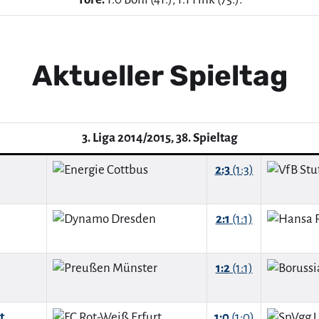
Aktueller Spieltag
3. Liga 2014/2015, 38. Spieltag
2:3
(1:3)
2:1
(1:1)
1:2
(1:1)
t
1:0
(1:0)