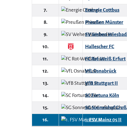
7.
Energie Cottbus
8.
Preußen Münster
9.
SV Wehen Wiesbad
10.
Hallescher FC
11.
FC Rot-Weiß Erfurt
12.
VfL Osnabrück
13.
VfB Stuttgart II
14.
SC Fortuna Köln
15.
SG Sonnenhof Groß
16.
1. FSV Mainz 05 II