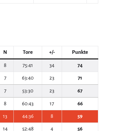
N
Tore
+/-
Punkte
8
75:41
34
74
7
63:40
23
71
7
53:30
23
67
8
60:43
17
66
13
44:36
8
59
14
52:48
4
56