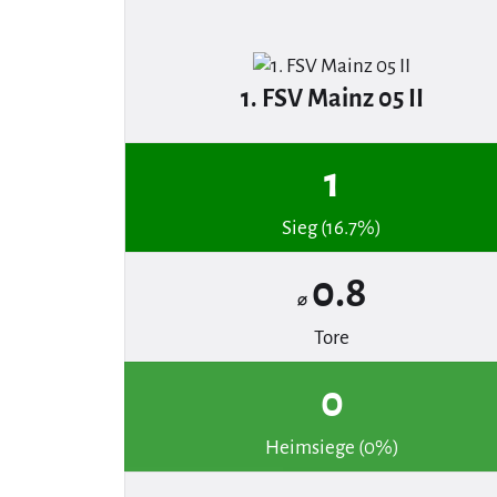
1. FSV Mainz 05 II
1
Sieg (16.7%)
0.8
⌀
Tore
0
Heimsiege (0%)