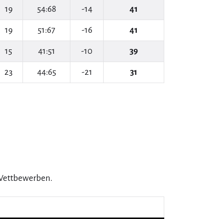
19
54:68
-14
41
19
51:67
-16
41
15
41:51
-10
39
23
44:65
-21
31
3 Wettbewerben.