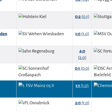
0:2
(0:1)
aden
1:0
(1:0)
4:0
(2:0)
0:1
(0:0)
1:1
(1:0)
2:0
(1:0)