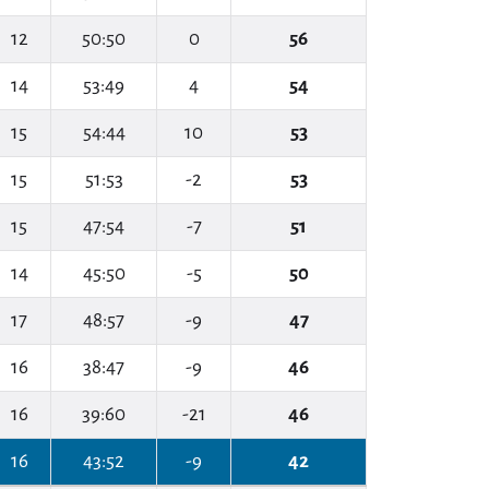
12
50:50
0
56
14
53:49
4
54
15
54:44
10
53
15
51:53
-2
53
15
47:54
-7
51
14
45:50
-5
50
17
48:57
-9
47
16
38:47
-9
46
16
39:60
-21
46
16
43:52
-9
42