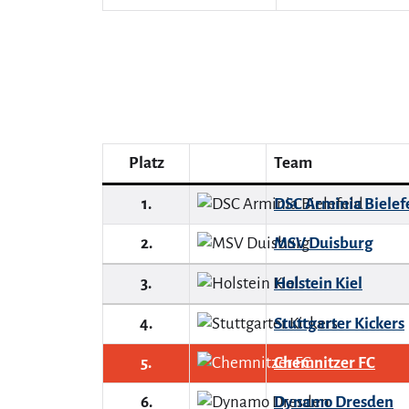
Platz
Team
1.
DSC Arminia Bielef
2.
MSV Duisburg
3.
Holstein Kiel
4.
Stuttgarter Kickers
5.
Chemnitzer FC
6.
Dynamo Dresden