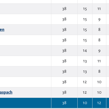
38
15
11
38
15
9
en
38
15
8
38
15
8
38
14
9
38
13
11
38
13
8
38
12
10
aspach
38
12
10
38
10
12