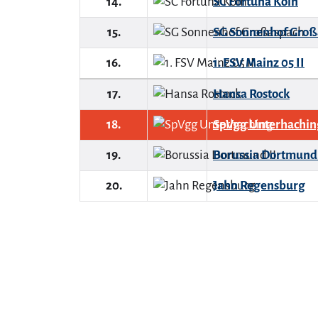
14.
SC Fortuna Köln
15.
SG Sonnenhof Groß
16.
1. FSV Mainz 05 II
17.
Hansa Rostock
18.
SpVgg Unterhachin
19.
Borussia Dortmund 
20.
Jahn Regensburg