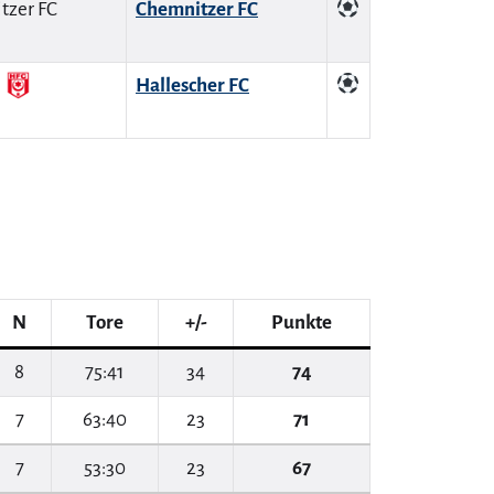
Chemnitzer FC
Hallescher FC
N
Tore
+/-
Punkte
8
75:41
34
74
7
63:40
23
71
7
53:30
23
67