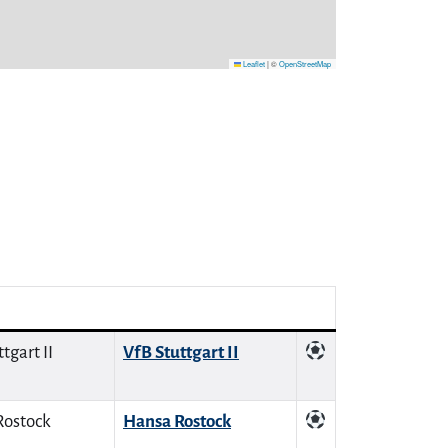
Leaflet
|
©
OpenStreetMap
VfB Stuttgart II
Hansa Rostock