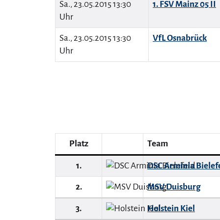
Sa., 23.05.2015 13:30
1. FSV Mainz 05 II
Uhr
Sa., 23.05.2015 13:30
VfL Osnabrück
Uhr
Platz
Team
1.
DSC Arminia Bielef
2.
MSV Duisburg
3.
Holstein Kiel