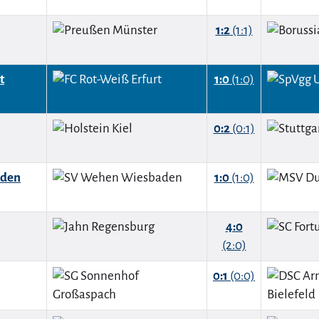
1:2
(1:1)
t
1:0
(1:0)
0:2
(0:1)
aden
1:0
(1:0)
4:0
(2:0)
0:1
(0:0)