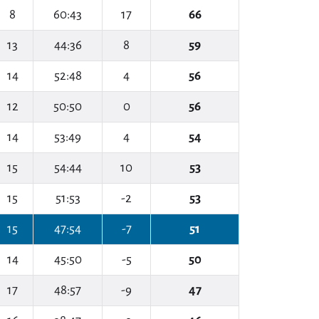
8
60:43
17
66
13
44:36
8
59
14
52:48
4
56
12
50:50
0
56
14
53:49
4
54
15
54:44
10
53
15
51:53
-2
53
15
47:54
-7
51
14
45:50
-5
50
17
48:57
-9
47