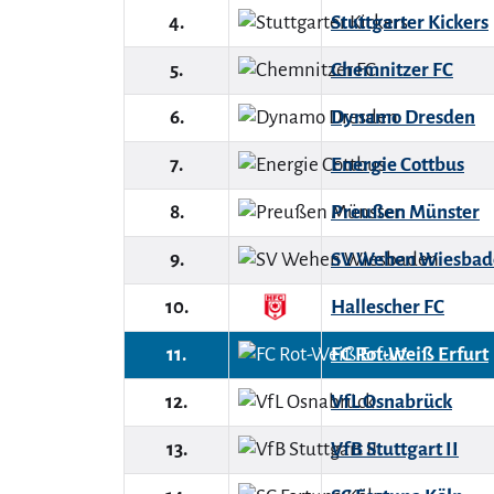
4.
Stuttgarter Kickers
5.
Chemnitzer FC
6.
Dynamo Dresden
7.
Energie Cottbus
8.
Preußen Münster
9.
SV Wehen Wiesbad
10.
Hallescher FC
11.
FC Rot-Weiß Erfurt
12.
VfL Osnabrück
13.
VfB Stuttgart II