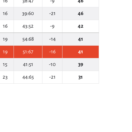
16
38:47
-9
46
16
39:60
-21
46
16
43:52
-9
42
19
54:68
-14
41
19
51:67
-16
41
15
41:51
-10
39
23
44:65
-21
31