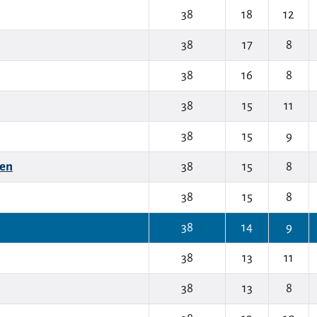
38
18
12
38
17
8
38
16
8
38
15
11
38
15
9
en
38
15
8
38
15
8
38
14
9
38
13
11
38
13
8