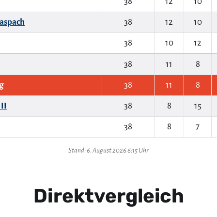
38
12
10
aspach
38
12
10
38
10
12
38
11
8
g
38
11
8
II
38
8
15
38
8
7
Stand: 6. August 2026 6:15 Uhr
Direktvergleich