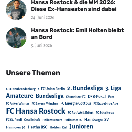
Hansa Rostock & die WM 2026:
Diese Ex-Hanseaten sind dabei
24. Juni 2026
Hansa Rostock: Emil Holten bleibt
an Bord
5. Juni 2026
Unsere Themen
2. Bundesliga
3. Liga
1. FC Union Berlin
1. FC Neubrandenburg
Amateure
Bundesliga
DFB-Pokal
Chemnitzer FC
Fans
FC Energie Cottbus
FC Anker Wismar
FC Bayern München
FC Erzgebirge Aue
FC Hansa Rostock
FC Rot-Weiß Erfurt
FC Schalke 04
Hamburger SV
FC St. Pauli
Gesellschaft
Hallenturniere
Hallescher FC
Junioren
Hertha BSC
Hannover 96
Holstein Kiel