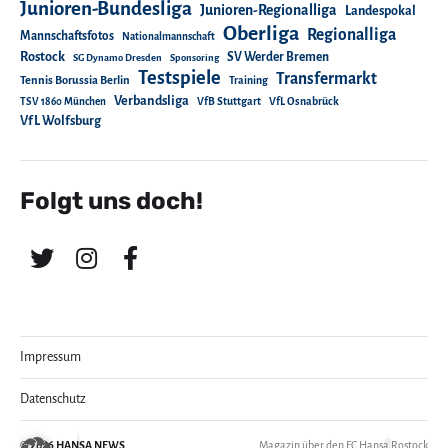
Junioren-Bundesliga
Junioren-Regionalliga
Landespokal
Oberliga
Regionalliga
Mannschaftsfotos
Nationalmannschaft
Rostock
SV Werder Bremen
SG Dynamo Dresden
Sponsoring
Testspiele
Transfermarkt
Tennis Borussia Berlin
Training
Verbandsliga
TSV 1860 München
VfB Stuttgart
VfL Osnabrück
VfL Wolfsburg
Folgt uns doch!
Impressum
Datenschutz
© 2026
HANSA NEWS
Magazin über den FC Hansa Rostock