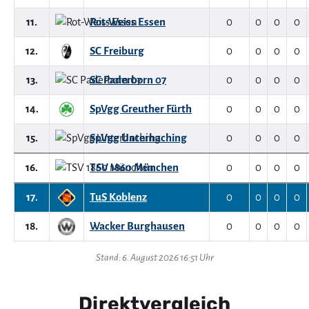
11.
Rot-Weiss Essen
0
0
0
0
12.
SC Freiburg
0
0
0
0
13.
SC Paderborn 07
0
0
0
0
14.
SpVgg Greuther Fürth
0
0
0
0
15.
SpVgg Unterhaching
0
0
0
0
16.
TSV 1860 München
0
0
0
0
17.
TuS Koblenz
0
0
0
0
18.
Wacker Burghausen
0
0
0
0
Stand: 6. August 2026 16:51 Uhr
Direktvergleich