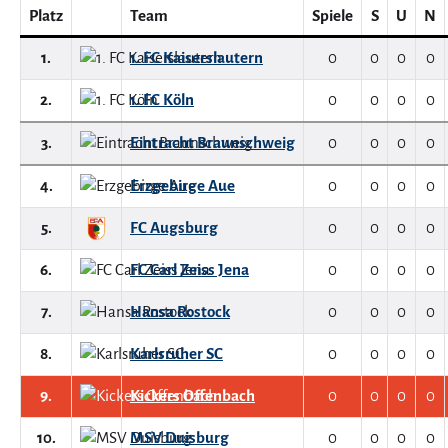
Platz
Team
Spiele
S
U
N
1.
1. FC Kaiserslautern
0
0
0
0
2.
1. FC Köln
0
0
0
0
3.
Eintracht Braunschweig
0
0
0
0
4.
Erzgebirge Aue
0
0
0
0
5.
FC Augsburg
0
0
0
0
6.
FC Carl Zeiss Jena
0
0
0
0
7.
Hansa Rostock
0
0
0
0
8.
Karlsruher SC
0
0
0
0
9.
Kickers Offenbach
0
0
0
0
10.
MSV Duisburg
0
0
0
0