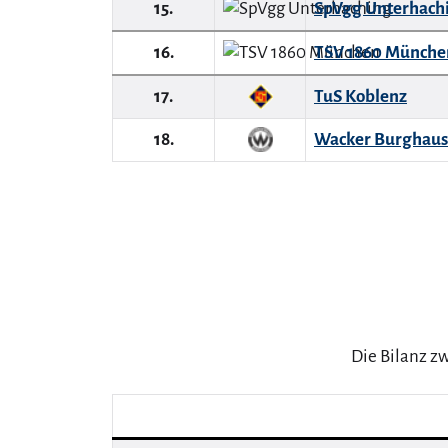
15.
SpVgg Unterhach
16.
TSV 1860 Münche
17.
TuS Koblenz
18.
Wacker Burghau
Die Bilanz z