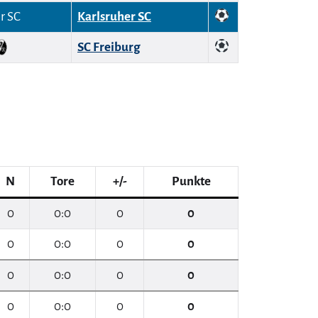
Karlsruher SC
SC Freiburg
N
Tore
+/-
Punkte
0
0:0
0
0
0
0:0
0
0
0
0:0
0
0
0
0:0
0
0