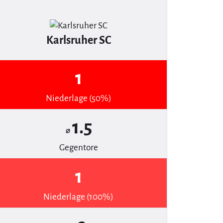
Karlsruher SC
1
Niederlage (50%)
1.5
⌀
Gegentore
1
Niederlage (100%)