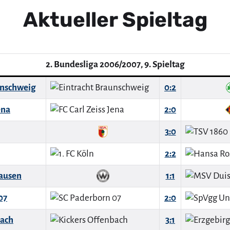
Aktueller Spieltag
2. Bundesliga 2006/2007, 9. Spieltag
unschweig
0:2
ena
2:0
3:0
2:2
ausen
1:1
07
2:0
bach
3:1