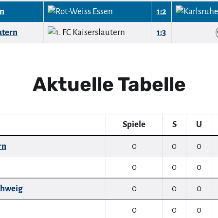
en
1:2
utern
1:3
Aktuelle Tabelle
Spiele
S
U
rn
0
0
0
0
0
0
chweig
0
0
0
0
0
0