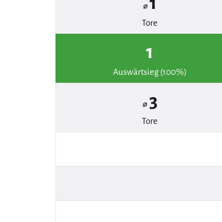
1
⌀
Tore
1
Auswärtsieg (100%)
3
⌀
Tore