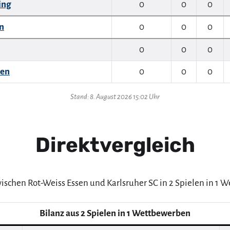
ing
0
0
0
n
0
0
0
0
0
0
sen
0
0
0
Stand: 8. August 2026 15:02 Uhr
Direktvergleich
wischen Rot-Weiss Essen und Karlsruher SC in 2 Spielen in 1 
Bilanz aus 2 Spielen in 1 Wettbewerben