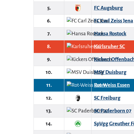
5.
FC Augsburg
6.
FC Carl Zeiss Jena
7.
Hansa Rostock
8.
Karlsruher SC
9.
Kickers Offenbac
10.
MSV Duisburg
11.
Rot-Weiss Essen
12.
SC Freiburg
13.
SC Paderborn 07
14.
SpVgg Greuther F