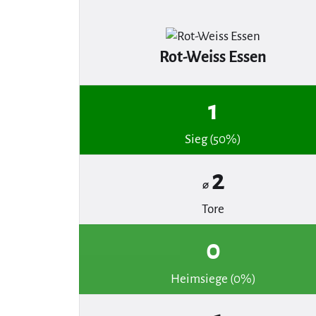
Rot-Weiss Essen
1
Sieg (50%)
2
⌀
Tore
0
Heimsiege (0%)