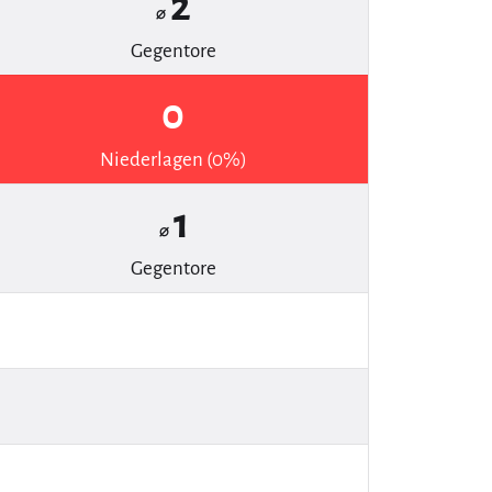
2
⌀
Gegentore
0
Niederlagen (0%)
1
⌀
Gegentore