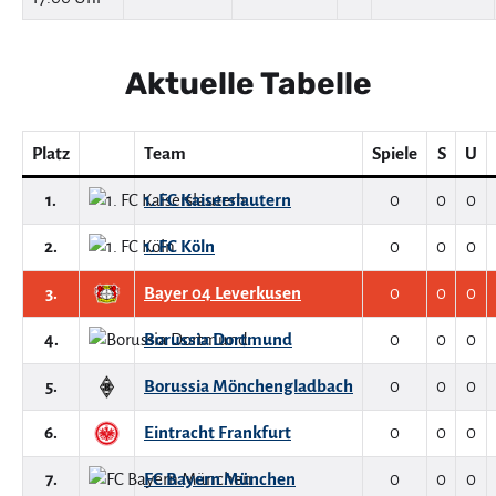
Aktuelle Tabelle
Platz
Team
Spiele
S
U
1.
1. FC Kaiserslautern
0
0
0
2.
1. FC Köln
0
0
0
3.
Bayer 04 Leverkusen
0
0
0
4.
Borussia Dortmund
0
0
0
5.
Borussia Mönchengladbach
0
0
0
6.
Eintracht Frankfurt
0
0
0
7.
FC Bayern München
0
0
0