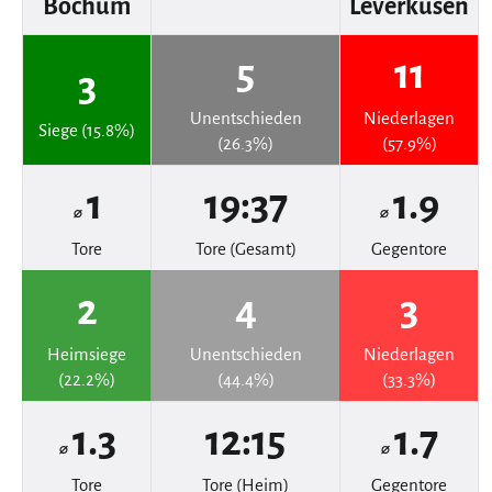
Bochum
Leverkusen
5
11
3
Unentschieden
Niederlagen
Siege (15.8%)
(26.3%)
(57.9%)
1
19:37
1.9
⌀
⌀
Tore
Tore (Gesamt)
Gegentore
2
4
3
Heimsiege
Unentschieden
Niederlagen
(22.2%)
(44.4%)
(33.3%)
1.3
12:15
1.7
⌀
⌀
Tore
Tore (Heim)
Gegentore