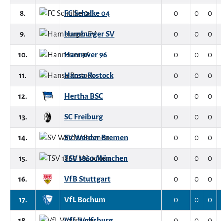
8.
FC Schalke 04
0
0
0
9.
Hamburger SV
0
0
0
10.
Hannover 96
0
0
0
11.
Hansa Rostock
0
0
0
12.
Hertha BSC
0
0
0
13.
SC Freiburg
0
0
0
14.
SV Werder Bremen
0
0
0
15.
TSV 1860 München
0
0
0
16.
VfB Stuttgart
0
0
0
17.
VfL Bochum
0
0
0
18.
VfL Wolfsburg
0
0
0