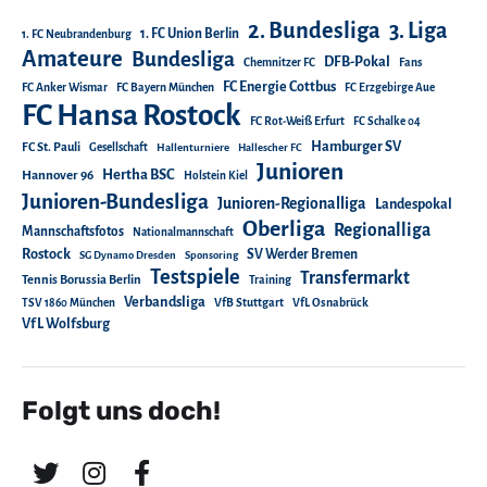
2. Bundesliga
3. Liga
1. FC Union Berlin
1. FC Neubrandenburg
Amateure
Bundesliga
DFB-Pokal
Chemnitzer FC
Fans
FC Energie Cottbus
FC Anker Wismar
FC Bayern München
FC Erzgebirge Aue
FC Hansa Rostock
FC Rot-Weiß Erfurt
FC Schalke 04
Hamburger SV
FC St. Pauli
Gesellschaft
Hallenturniere
Hallescher FC
Junioren
Hertha BSC
Hannover 96
Holstein Kiel
Junioren-Bundesliga
Junioren-Regionalliga
Landespokal
Oberliga
Regionalliga
Mannschaftsfotos
Nationalmannschaft
Rostock
SV Werder Bremen
SG Dynamo Dresden
Sponsoring
Testspiele
Transfermarkt
Tennis Borussia Berlin
Training
Verbandsliga
TSV 1860 München
VfB Stuttgart
VfL Osnabrück
VfL Wolfsburg
Folgt uns doch!