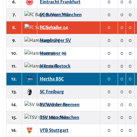
6.
Eintracht Frankfurt
0
0
0
7.
FC Bayern München
0
0
0
8.
FC Schalke 04
0
0
0
9.
Hamburger SV
0
0
0
10.
Hannover 96
0
0
0
11.
Hansa Rostock
0
0
0
12.
Hertha BSC
0
0
0
13.
SC Freiburg
0
0
0
14.
SV Werder Bremen
0
0
0
15.
TSV 1860 München
0
0
0
16.
VfB Stuttgart
0
0
0