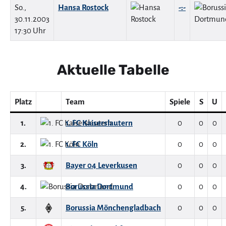
So.,
Hansa Rostock
-:-
30.11.2003
17:30 Uhr
Aktuelle Tabelle
Platz
Team
Spiele
S
U
1.
1. FC Kaiserslautern
0
0
0
2.
1. FC Köln
0
0
0
3.
Bayer 04 Leverkusen
0
0
0
4.
Borussia Dortmund
0
0
0
5.
Borussia Mönchengladbach
0
0
0