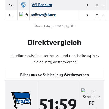
17.
VfL Bochum
0
0
0
18.
VfL Wolfsburg
0
0
0
Stand: 7. August 2026 4:35 Uhr
Direktvergleich
Die Bilanz zwischen Hertha BSC und FC Schalke 04 in 42
Spielen in 23 Wettbewerben.
Bilanz aus 42 Spielen in 23 Wettbewerben
51:59
FC