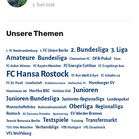
5. Juni 2026
Unsere Themen
2. Bundesliga
3. Liga
1. FC Union Berlin
1. FC Neubrandenburg
Amateure
Bundesliga
DFB-Pokal
Chemnitzer FC
Fans
FC Energie Cottbus
FC Anker Wismar
FC Bayern München
FC Erzgebirge Aue
FC Hansa Rostock
FC Rot-Weiß Erfurt
FC Schalke 04
Hamburger SV
FC St. Pauli
Gesellschaft
Hallenturniere
Hallescher FC
Junioren
Hertha BSC
Hannover 96
Holstein Kiel
Junioren-Bundesliga
Junioren-Regionalliga
Landespokal
Oberliga
Regionalliga
Mannschaftsfotos
Nationalmannschaft
Rostock
SV Werder Bremen
SG Dynamo Dresden
Sponsoring
Testspiele
Transfermarkt
Tennis Borussia Berlin
Training
Verbandsliga
TSV 1860 München
VfB Stuttgart
VfL Osnabrück
VfL Wolfsburg