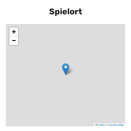
Spielort
+
−
Leaflet
|
©
OpenStreetMap