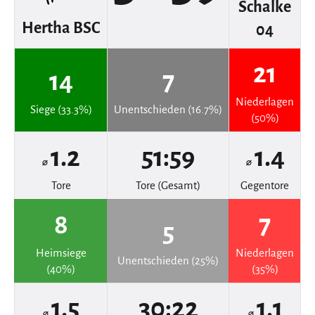
Schalke
Hertha BSC
04
21
14
7
Niederlagen
Siege (33.3%)
Unentschieden (16.7%)
(50%)
1.2
51:59
1.4
⌀
⌀
Tore
Tore (Gesamt)
Gegentore
8
7
5
Heimsiege
Niederlagen
Unentschieden (25%)
(40%)
(35%)
1.5
30:22
1.1
⌀
⌀