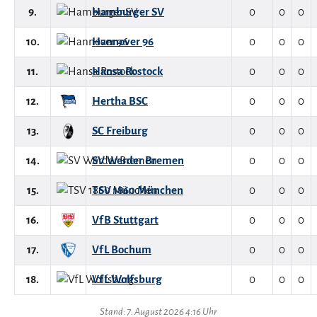
9.
Hamburger SV
0
0
0
10.
Hannover 96
0
0
0
11.
Hansa Rostock
0
0
0
12.
Hertha BSC
0
0
0
13.
SC Freiburg
0
0
0
14.
SV Werder Bremen
0
0
0
15.
TSV 1860 München
0
0
0
16.
VfB Stuttgart
0
0
0
17.
VfL Bochum
0
0
0
18.
VfL Wolfsburg
0
0
0
Stand: 7. August 2026 4:16 Uhr