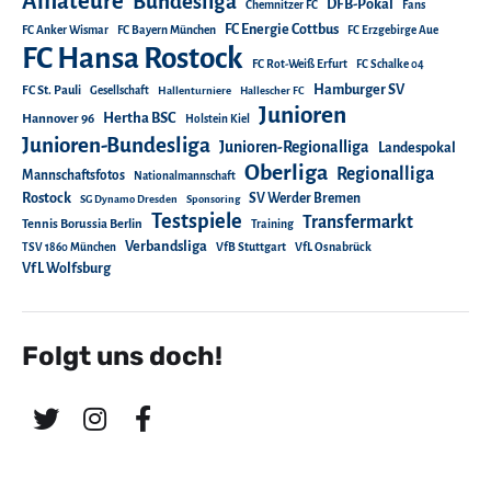
Amateure
Bundesliga
DFB-Pokal
Chemnitzer FC
Fans
FC Energie Cottbus
FC Anker Wismar
FC Bayern München
FC Erzgebirge Aue
FC Hansa Rostock
FC Rot-Weiß Erfurt
FC Schalke 04
Hamburger SV
FC St. Pauli
Gesellschaft
Hallenturniere
Hallescher FC
Junioren
Hertha BSC
Hannover 96
Holstein Kiel
Junioren-Bundesliga
Junioren-Regionalliga
Landespokal
Oberliga
Regionalliga
Mannschaftsfotos
Nationalmannschaft
Rostock
SV Werder Bremen
SG Dynamo Dresden
Sponsoring
Testspiele
Transfermarkt
Tennis Borussia Berlin
Training
Verbandsliga
TSV 1860 München
VfB Stuttgart
VfL Osnabrück
VfL Wolfsburg
Folgt uns doch!