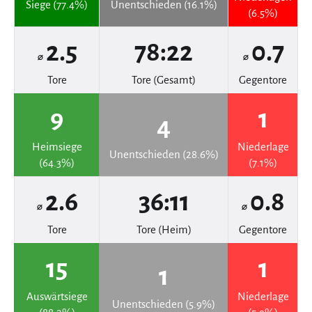
Siege (77.4%)
Unentschieden (16.1%)
(6.5%)
2.5
78:22
0.7
⌀
⌀
Tore
Tore (Gesamt)
Gegentore
9
1
4
Heimsiege
Niederlage
Unentschieden (28.6%)
(64.3%)
(7.1%)
2.6
36:11
0.8
⌀
⌀
Tore
Tore (Heim)
Gegentore
15
1
1
Auswärtsiege
Niederlage
Unentschieden (5.9%)