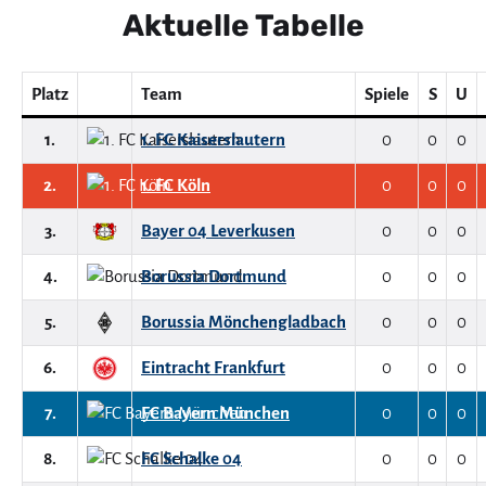
Aktuelle Tabelle
Platz
Team
Spiele
S
U
1.
1. FC Kaiserslautern
0
0
0
2.
1. FC Köln
0
0
0
3.
Bayer 04 Leverkusen
0
0
0
4.
Borussia Dortmund
0
0
0
5.
Borussia Mönchengladbach
0
0
0
6.
Eintracht Frankfurt
0
0
0
7.
FC Bayern München
0
0
0
8.
FC Schalke 04
0
0
0