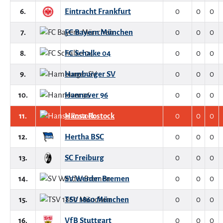
6.
Eintracht Frankfurt
0
0
0
7.
FC Bayern München
0
0
0
8.
FC Schalke 04
0
0
0
9.
Hamburger SV
0
0
0
10.
Hannover 96
0
0
0
11.
Hansa Rostock
0
0
0
12.
Hertha BSC
0
0
0
13.
SC Freiburg
0
0
0
14.
SV Werder Bremen
0
0
0
15.
TSV 1860 München
0
0
0
16.
VfB Stuttgart
0
0
0