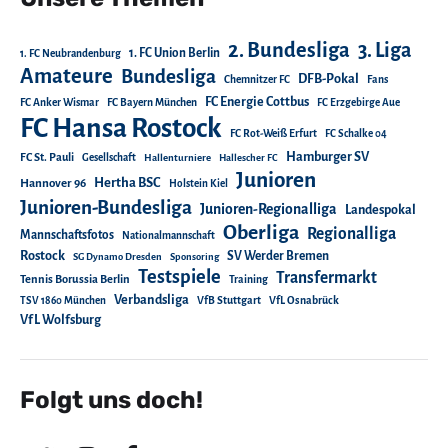
2. Bundesliga
3. Liga
1. FC Union Berlin
1. FC Neubrandenburg
Amateure
Bundesliga
DFB-Pokal
Chemnitzer FC
Fans
FC Energie Cottbus
FC Anker Wismar
FC Bayern München
FC Erzgebirge Aue
FC Hansa Rostock
FC Rot-Weiß Erfurt
FC Schalke 04
Hamburger SV
FC St. Pauli
Gesellschaft
Hallenturniere
Hallescher FC
Junioren
Hertha BSC
Hannover 96
Holstein Kiel
Junioren-Bundesliga
Junioren-Regionalliga
Landespokal
Oberliga
Regionalliga
Mannschaftsfotos
Nationalmannschaft
Rostock
SV Werder Bremen
SG Dynamo Dresden
Sponsoring
Testspiele
Transfermarkt
Tennis Borussia Berlin
Training
Verbandsliga
TSV 1860 München
VfB Stuttgart
VfL Osnabrück
VfL Wolfsburg
Folgt uns doch!