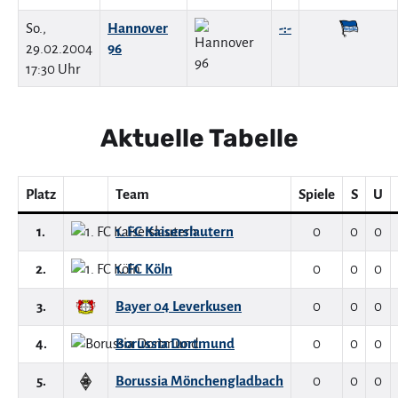
So.,
Hannover
-:-
29.02.2004
96
17:30 Uhr
Aktuelle Tabelle
Platz
Team
Spiele
S
U
1.
1. FC Kaiserslautern
0
0
0
2.
1. FC Köln
0
0
0
3.
Bayer 04 Leverkusen
0
0
0
4.
Borussia Dortmund
0
0
0
5.
Borussia Mönchengladbach
0
0
0