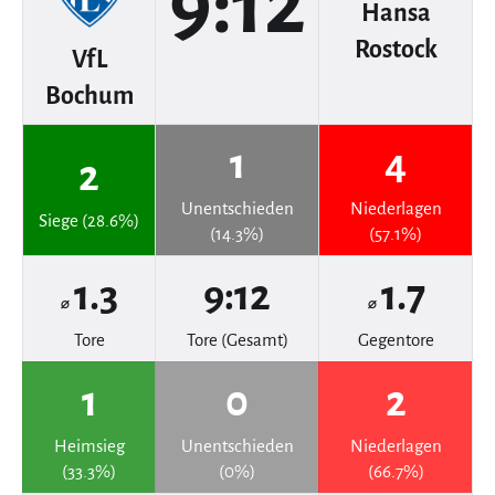
9:12
Hansa
Rostock
VfL
Bochum
1
4
2
Unentschieden
Niederlagen
Siege (28.6%)
(14.3%)
(57.1%)
1.3
9:12
1.7
⌀
⌀
Tore
Tore (Gesamt)
Gegentore
1
0
2
Heimsieg
Unentschieden
Niederlagen
(33.3%)
(0%)
(66.7%)