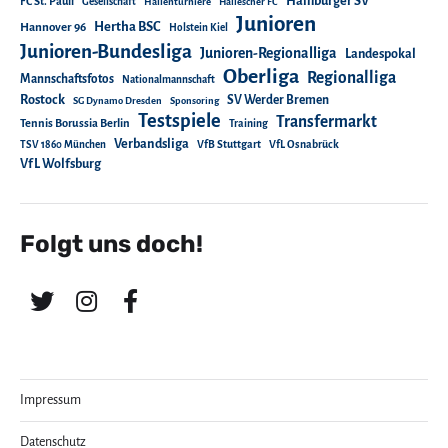
Hamburger SV
FC St. Pauli
Gesellschaft
Hallenturniere
Hallescher FC
Junioren
Hertha BSC
Hannover 96
Holstein Kiel
Junioren-Bundesliga
Junioren-Regionalliga
Landespokal
Oberliga
Regionalliga
Mannschaftsfotos
Nationalmannschaft
Rostock
SV Werder Bremen
SG Dynamo Dresden
Sponsoring
Testspiele
Transfermarkt
Tennis Borussia Berlin
Training
Verbandsliga
TSV 1860 München
VfB Stuttgart
VfL Osnabrück
VfL Wolfsburg
Folgt uns doch!
Impressum
Datenschutz