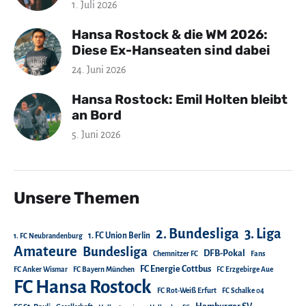
1. Juli 2026
Hansa Rostock & die WM 2026:
Diese Ex-Hanseaten sind dabei
24. Juni 2026
Hansa Rostock: Emil Holten bleibt
an Bord
5. Juni 2026
Unsere Themen
2. Bundesliga
3. Liga
1. FC Union Berlin
1. FC Neubrandenburg
Amateure
Bundesliga
DFB-Pokal
Chemnitzer FC
Fans
FC Energie Cottbus
FC Anker Wismar
FC Bayern München
FC Erzgebirge Aue
FC Hansa Rostock
FC Rot-Weiß Erfurt
FC Schalke 04