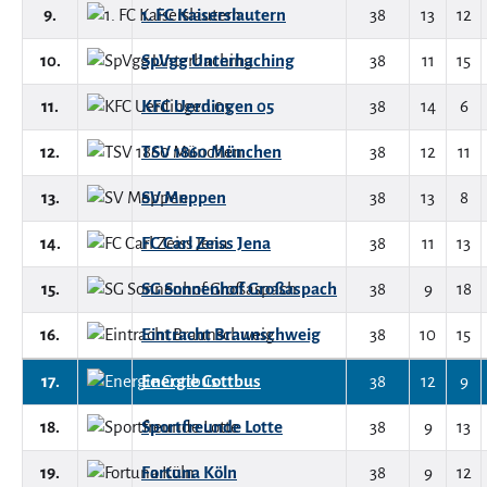
9.
1. FC Kaiserslautern
38
13
12
10.
SpVgg Unterhaching
38
11
15
11.
KFC Uerdingen 05
38
14
6
12.
TSV 1860 München
38
12
11
13.
SV Meppen
38
13
8
14.
FC Carl Zeiss Jena
38
11
13
15.
SG Sonnenhof Großaspach
38
9
18
16.
Eintracht Braunschweig
38
10
15
17.
Energie Cottbus
38
12
9
18.
Sportfreunde Lotte
38
9
13
19.
Fortuna Köln
38
9
12