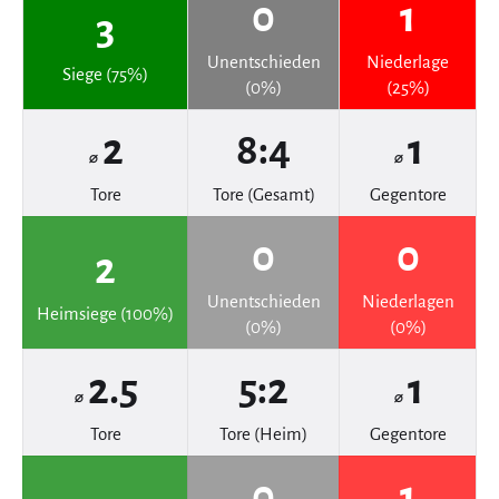
0
1
3
Unentschieden
Niederlage
Siege (75%)
(0%)
(25%)
2
8:4
1
⌀
⌀
Tore
Tore (Gesamt)
Gegentore
0
0
2
Unentschieden
Niederlagen
Heimsiege (100%)
(0%)
(0%)
2.5
5:2
1
⌀
⌀
Tore
Tore (Heim)
Gegentore
0
1