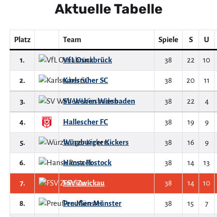
Aktuelle Tabelle
Platz
Team
Spiele
S
U
1.
VfL Osnabrück
38
22
10
2.
Karlsruher SC
38
20
11
3.
SV Wehen Wiesbaden
38
22
4
4.
Hallescher FC
38
19
9
5.
Würzburger Kickers
38
16
9
6.
Hansa Rostock
38
14
13
7.
FSV Zwickau
38
14
10
8.
Preußen Münster
38
15
7