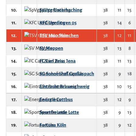
10.
SpVgg Unterhaching
38
11
15
11.
KFC Uerdingen 05
38
14
6
12.
TSV 1860 München
38
12
11
13.
SV Meppen
38
13
8
14.
FC Carl Zeiss Jena
38
11
13
15.
SG Sonnenhof Großaspach
38
9
18
16.
Eintracht Braunschweig
38
10
15
17.
Energie Cottbus
38
12
9
18.
Sportfreunde Lotte
38
9
13
19.
Fortuna Köln
38
9
12