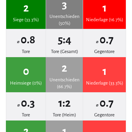
3
2
1
Unentschieden
Siege (33.3%)
Niederlage (16.7%)
(50%)
0.8
5:4
0.7
⌀
⌀
Tore
Tore (Gesamt)
Gegentore
2
0
1
Unentschieden
Heimsiege (0%)
Niederlage (33.3%)
(66.7%)
0.3
1:2
0.7
⌀
⌀
Tore
Tore (Heim)
Gegentore
2
1