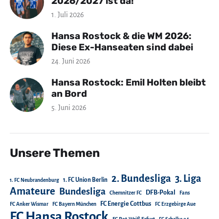
2026/2027 ist da!
1. Juli 2026
Hansa Rostock & die WM 2026:
Diese Ex-Hanseaten sind dabei
24. Juni 2026
Hansa Rostock: Emil Holten bleibt
an Bord
5. Juni 2026
Unsere Themen
2. Bundesliga
3. Liga
1. FC Union Berlin
1. FC Neubrandenburg
Amateure
Bundesliga
DFB-Pokal
Chemnitzer FC
Fans
FC Energie Cottbus
FC Anker Wismar
FC Bayern München
FC Erzgebirge Aue
FC Hansa Rostock