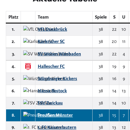
Platz
Team
Spiele
S
U
1.
VfL Osnabrück
38
22
10
2.
Karlsruher SC
38
20
11
3.
SV Wehen Wiesbaden
38
22
4
4.
Hallescher FC
38
19
9
5.
Würzburger Kickers
38
16
9
6.
Hansa Rostock
38
14
13
7.
FSV Zwickau
38
14
10
8.
Preußen Münster
38
15
7
9.
1. FC Kaiserslautern
38
13
12