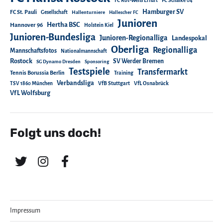
FC Rot-Weiß Erfurt
FC Schalke 04
Hamburger SV
FC St. Pauli
Gesellschaft
Hallenturniere
Hallescher FC
Junioren
Hertha BSC
Hannover 96
Holstein Kiel
Junioren-Bundesliga
Junioren-Regionalliga
Landespokal
Oberliga
Regionalliga
Mannschaftsfotos
Nationalmannschaft
Rostock
SV Werder Bremen
SG Dynamo Dresden
Sponsoring
Testspiele
Transfermarkt
Tennis Borussia Berlin
Training
Verbandsliga
TSV 1860 München
VfB Stuttgart
VfL Osnabrück
VfL Wolfsburg
Folgt uns doch!
Impressum