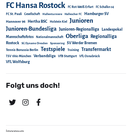
FC Hansa Rostock
FC Rot-Weiß Erfurt
FC Schalke 04
Hamburger SV
FC St. Pauli
Gesellschaft
Hallenturniere
Hallescher FC
Junioren
Hertha BSC
Hannover 96
Holstein Kiel
Junioren-Bundesliga
Junioren-Regionalliga
Landespokal
Oberliga
Regionalliga
Mannschaftsfotos
Nationalmannschaft
Rostock
SV Werder Bremen
SG Dynamo Dresden
Sponsoring
Testspiele
Transfermarkt
Tennis Borussia Berlin
Training
Verbandsliga
TSV 1860 München
VfB Stuttgart
VfL Osnabrück
VfL Wolfsburg
Folgt uns doch!
Impressum