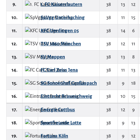
9.
1. FC Kaiserslautern
38
13
12
10.
SpVgg Unterhaching
38
11
15
11.
KFC Uerdingen 05
38
14
6
12.
TSV 1860 München
38
12
11
13.
SV Meppen
38
13
8
14.
FC Carl Zeiss Jena
38
11
13
15.
SG Sonnenhof Großaspach
38
9
18
16.
Eintracht Braunschweig
38
10
15
17.
Energie Cottbus
38
12
9
18.
Sportfreunde Lotte
38
9
13
19.
Fortuna Köln
38
9
12