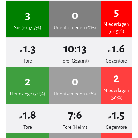
5
3
0
Niederlagen
Siege (37.5%)
Unentschieden (0%)
(62.5%)
1.3
10:13
1.6
⌀
⌀
Tore
Tore (Gesamt)
Gegentore
2
2
0
Niederlagen
Heimsiege (50%)
Unentschieden (0%)
(50%)
1.8
7:6
1.5
⌀
⌀
Tore
Tore (Heim)
Gegentore