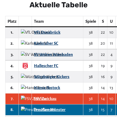
Aktuelle Tabelle
Platz
Team
Spiele
S
U
1.
VfL Osnabrück
38
22
10
2.
Karlsruher SC
38
20
11
3.
SV Wehen Wiesbaden
38
22
4
4.
Hallescher FC
38
19
9
5.
Würzburger Kickers
38
16
9
6.
Hansa Rostock
38
14
13
7.
FSV Zwickau
38
14
10
8.
Preußen Münster
38
15
7