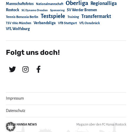
Oberliga
Regionalliga
Mannschaftsfotos
Nationalmannschaft
Rostock
SV Werder Bremen
SG Dynamo Dresden
Sponsoring
Testspiele
Transfermarkt
Tennis Borussia Berlin
Training
Verbandsliga
TSV 1860 München
VfB Stuttgart
VfL Osnabrück
VfL Wolfsburg
Folgt uns doch!
Impressum
Datenschutz
© 2026
HANSA NEWS
Magazin über den FC Hansa Rostock