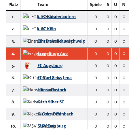
Platz
Team
Spiele
S
U
N
1.
1. FC Kaiserslautern
0
0
0
0
2.
1. FC Köln
0
0
0
0
3.
Eintracht Braunschweig
0
0
0
0
4.
Erzgebirge Aue
0
0
0
0
5.
FC Augsburg
0
0
0
0
6.
FC Carl Zeiss Jena
0
0
0
0
7.
Hansa Rostock
0
0
0
0
8.
Karlsruher SC
0
0
0
0
9.
Kickers Offenbach
0
0
0
0
10.
MSV Duisburg
0
0
0
0