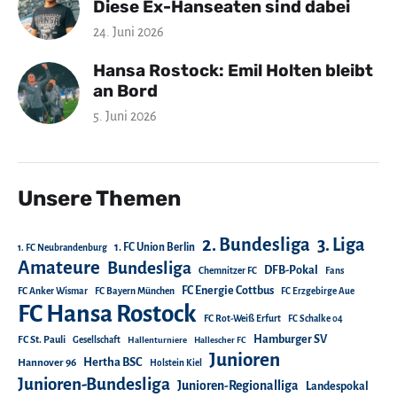
Diese Ex-Hanseaten sind dabei
24. Juni 2026
Hansa Rostock: Emil Holten bleibt
an Bord
5. Juni 2026
Unsere Themen
2. Bundesliga
3. Liga
1. FC Union Berlin
1. FC Neubrandenburg
Amateure
Bundesliga
DFB-Pokal
Chemnitzer FC
Fans
FC Energie Cottbus
FC Anker Wismar
FC Bayern München
FC Erzgebirge Aue
FC Hansa Rostock
FC Rot-Weiß Erfurt
FC Schalke 04
Hamburger SV
FC St. Pauli
Gesellschaft
Hallenturniere
Hallescher FC
Junioren
Hertha BSC
Hannover 96
Holstein Kiel
Junioren-Bundesliga
Junioren-Regionalliga
Landespokal