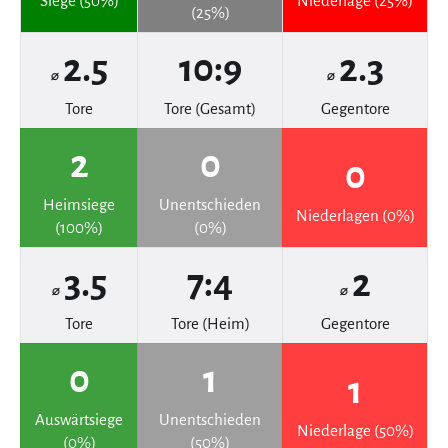
Siege (50%)
Niederlage (25%)
(25%)
2.5
10:9
2.3
⌀
⌀
Tore
Tore (Gesamt)
Gegentore
2
0
0
Heimsiege
Unentschieden
Niederlagen (0%)
(100%)
(0%)
3.5
7:4
2
⌀
⌀
Tore
Tore (Heim)
Gegentore
0
1
1
Auswärtsiege
Unentschieden
Niederlage (50%)
(0%)
(50%)