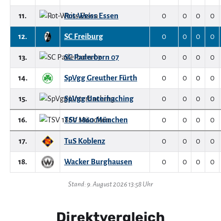
11.
Rot-Weiss Essen
0
0
0
0
12.
SC Freiburg
0
0
0
0
13.
SC Paderborn 07
0
0
0
0
14.
SpVgg Greuther Fürth
0
0
0
0
15.
SpVgg Unterhaching
0
0
0
0
16.
TSV 1860 München
0
0
0
0
17.
TuS Koblenz
0
0
0
0
18.
Wacker Burghausen
0
0
0
0
Stand: 9. August 2026 13:58 Uhr
Direktvergleich