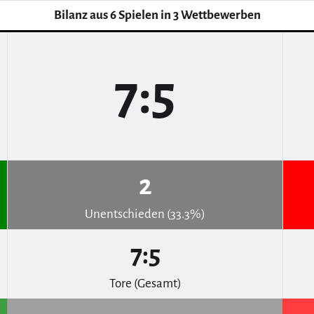
Bilanz aus 6 Spielen in 3 Wettbewerben
7:5
2
Unentschieden (33.3%)
7:5
Tore (Gesamt)