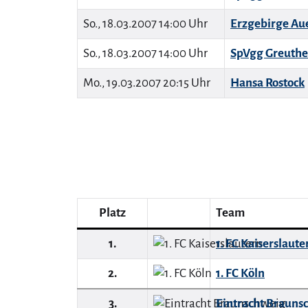
So., 18.03.2007 14:00 Uhr
Erzgebirge Au
So., 18.03.2007 14:00 Uhr
SpVgg Greuthe
Mo., 19.03.2007 20:15 Uhr
Hansa Rostock
Platz
Team
1.
1. FC Kaiserslaute
2.
1. FC Köln
3.
Eintracht Brauns