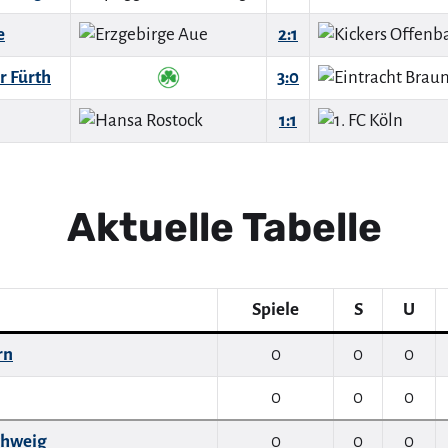
e
2:1
r Fürth
3:0
1:1
Aktuelle Tabelle
Spiele
S
U
rn
0
0
0
0
0
0
chweig
0
0
0