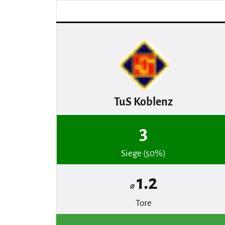
TuS Koblenz
3
Siege (50%)
1.2
⌀
Tore