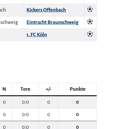
Kickers Offenbach
Eintracht Braunschweig
1. FC Köln
N
Tore
+/-
Punkte
0
0:0
0
0
0
0:0
0
0
0
0:0
0
0