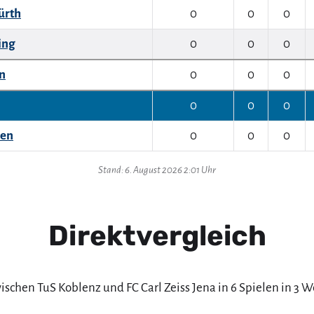
ürth
0
0
0
ing
0
0
0
n
0
0
0
0
0
0
sen
0
0
0
Stand: 6. August 2026 2:01 Uhr
Direktvergleich
ischen TuS Koblenz und FC Carl Zeiss Jena in 6 Spielen in 3