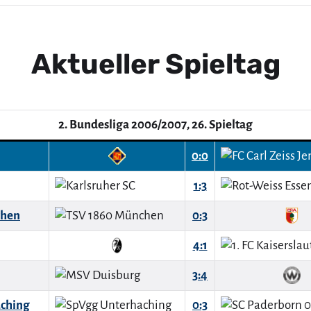
Aktueller Spieltag
2. Bundesliga 2006/2007, 26. Spieltag
0:0
1:3
chen
0:3
4:1
3:4
ching
0:3