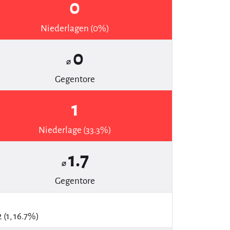
0
Niederlagen (0%)
0
⌀
Gegentore
1
Niederlage (33.3%)
1.7
⌀
Gegentore
2 (1, 16.7%)