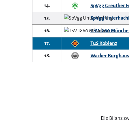
14.
SpVgg Greuther F
15.
SpVgg Unterhach
16.
TSV 1860 Münche
17.
TuS Koblenz
18.
Wacker Burghau
Die Bilanz zw