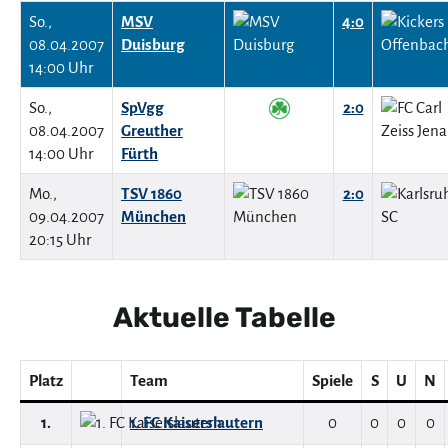
So.,
MSV
4:0
08.04.2007
Duisburg
14:00 Uhr
So.,
SpVgg
2:0
08.04.2007
Greuther
14:00 Uhr
Fürth
Mo.,
TSV 1860
2:0
09.04.2007
München
20:15 Uhr
Aktuelle Tabelle
Platz
Team
Spiele
S
U
N
1.
1. FC Kaiserslautern
0
0
0
0