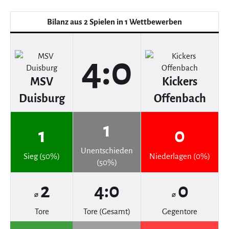
Bilanz aus 2 Spielen in 1 Wettbewerben
4:0
MSV
Kickers
Duisburg
Offenbach
1
1
0
Unentschieden
Sieg (50%)
Niederlagen (0%)
(50%)
2
4:0
0
⌀
⌀
Tore
Tore (Gesamt)
Gegentore