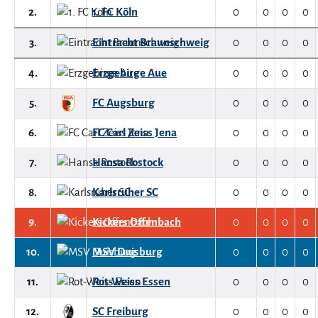
2.
1. FC Köln
0
0
0
0
3.
Eintracht Braunschweig
0
0
0
0
4.
Erzgebirge Aue
0
0
0
0
5.
FC Augsburg
0
0
0
0
6.
FC Carl Zeiss Jena
0
0
0
0
7.
Hansa Rostock
0
0
0
0
8.
Karlsruher SC
0
0
0
0
9.
Kickers Offenbach
0
0
0
0
10.
MSV Duisburg
0
0
0
0
11.
Rot-Weiss Essen
0
0
0
0
12.
SC Freiburg
0
0
0
0