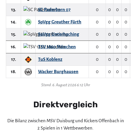
13.
SC Paderborn 07
0
0
0
0
14.
SpVgg Greuther Fürth
0
0
0
0
15.
SpVgg Unterhaching
0
0
0
0
16.
TSV 1860 München
0
0
0
0
17.
TuS Koblenz
0
0
0
0
18.
Wacker Burghausen
0
0
0
0
Stand: 6. August 2026 6:12 Uhr
Direktvergleich
Die Bilanz zwischen MSV Duisburg und Kickers Offenbach in
2 Spielen in 1 Wettbewerben.