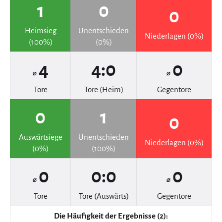
1
0
0
Heimsieg
Unentschieden
Niederlagen (0%)
(100%)
(0%)
4
4:0
0
⌀
⌀
Tore
Tore (Heim)
Gegentore
0
1
0
Auswärtsiege
Unentschieden
Niederlagen (0%)
(0%)
(100%)
0
0:0
0
⌀
⌀
Tore
Tore (Auswärts)
Gegentore
Die Häufigkeit der Ergebnisse (2):