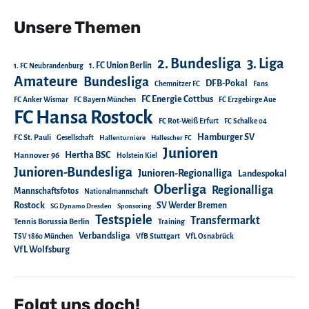
Unsere Themen
2. Bundesliga
3. Liga
1. FC Union Berlin
1. FC Neubrandenburg
Amateure
Bundesliga
DFB-Pokal
Chemnitzer FC
Fans
FC Energie Cottbus
FC Anker Wismar
FC Bayern München
FC Erzgebirge Aue
FC Hansa Rostock
FC Rot-Weiß Erfurt
FC Schalke 04
Hamburger SV
FC St. Pauli
Gesellschaft
Hallenturniere
Hallescher FC
Junioren
Hertha BSC
Hannover 96
Holstein Kiel
Junioren-Bundesliga
Junioren-Regionalliga
Landespokal
Oberliga
Regionalliga
Mannschaftsfotos
Nationalmannschaft
Rostock
SV Werder Bremen
SG Dynamo Dresden
Sponsoring
Testspiele
Transfermarkt
Tennis Borussia Berlin
Training
Verbandsliga
TSV 1860 München
VfB Stuttgart
VfL Osnabrück
VfL Wolfsburg
Folgt uns doch!