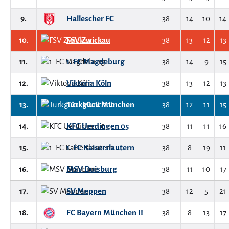
9.
Hallescher FC
38
14
10
14
10.
FSV Zwickau
38
13
12
13
11.
1. FC Magdeburg
38
14
9
15
12.
Viktoria Köln
38
13
12
13
13.
Türkgücü München
38
12
11
15
14.
KFC Uerdingen 05
38
11
11
16
15.
1. FC Kaiserslautern
38
8
19
11
16.
MSV Duisburg
38
11
10
17
17.
SV Meppen
38
12
5
21
18.
FC Bayern München II
38
8
13
17