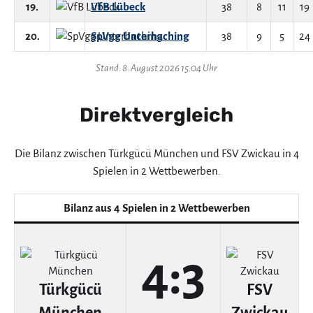
19.
VfB Lübeck
38
8
11
19
20.
SpVgg Unterhaching
38
9
5
24
Stand: 8. August 2026 15:04 Uhr
Direktvergleich
Die Bilanz zwischen Türkgücü München und FSV Zwickau in 4
Spielen in 2 Wettbewerben.
Bilanz aus 4 Spielen in 2 Wettbewerben
4:3
Türkgücü
FSV
München
Zwickau