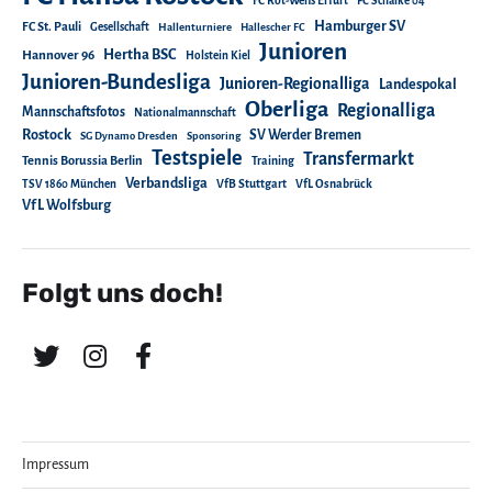
FC Rot-Weiß Erfurt
FC Schalke 04
Hamburger SV
FC St. Pauli
Gesellschaft
Hallenturniere
Hallescher FC
Junioren
Hertha BSC
Hannover 96
Holstein Kiel
Junioren-Bundesliga
Junioren-Regionalliga
Landespokal
Oberliga
Regionalliga
Mannschaftsfotos
Nationalmannschaft
Rostock
SV Werder Bremen
SG Dynamo Dresden
Sponsoring
Testspiele
Transfermarkt
Tennis Borussia Berlin
Training
Verbandsliga
TSV 1860 München
VfB Stuttgart
VfL Osnabrück
VfL Wolfsburg
Folgt uns doch!
Impressum