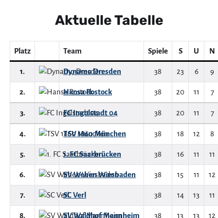
Aktuelle Tabelle
Platz
Team
Spiele
S
U
N
1.
Dynamo Dresden
38
23
6
9
2.
Hansa Rostock
38
20
11
7
3.
FC Ingolstadt 04
38
20
11
7
4.
TSV 1860 München
38
18
12
8
5.
1. FC Saarbrücken
38
16
11
11
6.
SV Wehen Wiesbaden
38
15
11
12
7.
SC Verl
38
14
13
11
8.
SV Waldhof Mannheim
38
13
13
12