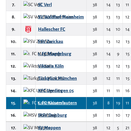
7.
SC Verl
38
14
13
11
8.
SV Waldhof Mannheim
38
13
13
12
9.
Hallescher FC
38
14
10
14
10.
FSV Zwickau
38
13
12
13
11.
1. FC Magdeburg
38
14
9
15
12.
Viktoria Köln
38
13
12
13
13.
Türkgücü München
38
12
11
15
14.
KFC Uerdingen 05
38
11
11
16
15.
1. FC Kaiserslautern
38
8
19
11
16.
MSV Duisburg
38
11
10
17
17.
SV Meppen
38
12
5
21