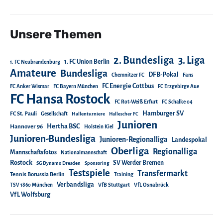
Unsere Themen
2. Bundesliga
3. Liga
1. FC Union Berlin
1. FC Neubrandenburg
Amateure
Bundesliga
DFB-Pokal
Chemnitzer FC
Fans
FC Energie Cottbus
FC Anker Wismar
FC Bayern München
FC Erzgebirge Aue
FC Hansa Rostock
FC Rot-Weiß Erfurt
FC Schalke 04
Hamburger SV
FC St. Pauli
Gesellschaft
Hallenturniere
Hallescher FC
Junioren
Hertha BSC
Hannover 96
Holstein Kiel
Junioren-Bundesliga
Junioren-Regionalliga
Landespokal
Oberliga
Regionalliga
Mannschaftsfotos
Nationalmannschaft
Rostock
SV Werder Bremen
SG Dynamo Dresden
Sponsoring
Testspiele
Transfermarkt
Tennis Borussia Berlin
Training
Verbandsliga
TSV 1860 München
VfB Stuttgart
VfL Osnabrück
VfL Wolfsburg