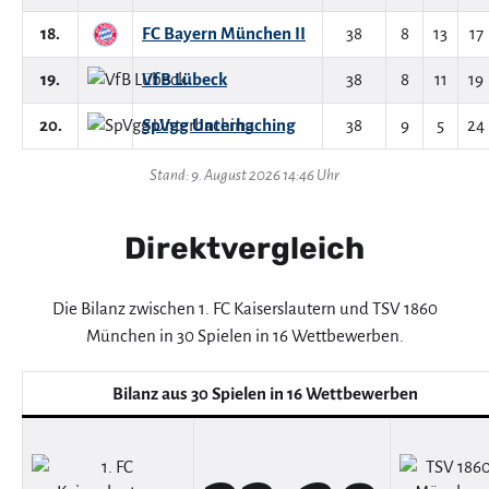
18.
FC Bayern München II
38
8
13
17
19.
VfB Lübeck
38
8
11
19
20.
SpVgg Unterhaching
38
9
5
24
Stand: 9. August 2026 14:46 Uhr
Direktvergleich
Die Bilanz zwischen 1. FC Kaiserslautern und TSV 1860
München in 30 Spielen in 16 Wettbewerben.
Bilanz aus 30 Spielen in 16 Wettbewerben