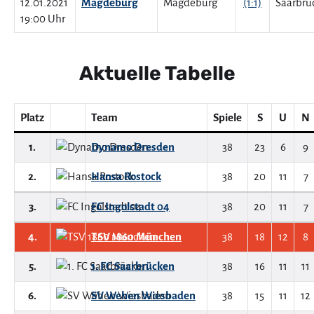
12.01.2021
Magdeburg
(1:1)
19:00 Uhr
Aktuelle Tabelle
Platz
Team
Spiele
S
U
N
1.
Dynamo Dresden
38
23
6
9
2.
Hansa Rostock
38
20
11
7
3.
FC Ingolstadt 04
38
20
11
7
4.
TSV 1860 München
38
18
12
8
5.
1. FC Saarbrücken
38
16
11
11
6.
SV Wehen Wiesbaden
38
15
11
12