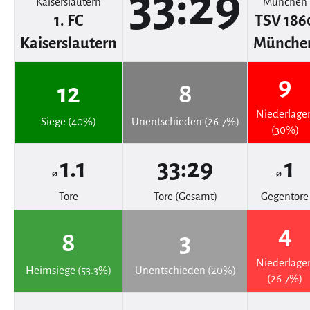
33:29
1. FC
TSV 186
Kaiserslautern
Münche
9
12
8
Niederlage
Siege (40%)
Unentschieden (26.7%)
(30%)
1.1
33:29
1
⌀
⌀
Tore
Tore (Gesamt)
Gegentore
4
8
3
Niederlage
Heimsiege (53.3%)
Unentschieden (20%)
(26.7%)