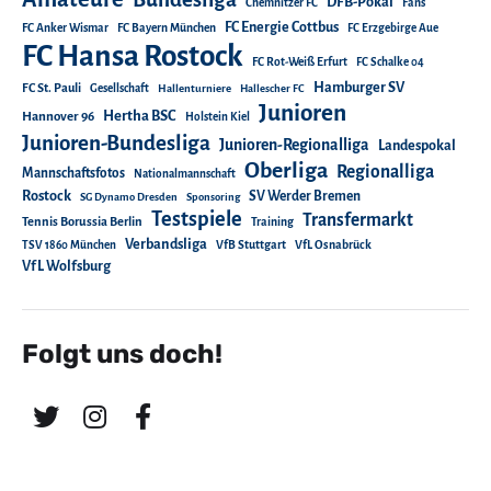
DFB-Pokal
Chemnitzer FC
Fans
FC Energie Cottbus
FC Anker Wismar
FC Bayern München
FC Erzgebirge Aue
FC Hansa Rostock
FC Rot-Weiß Erfurt
FC Schalke 04
Hamburger SV
FC St. Pauli
Gesellschaft
Hallenturniere
Hallescher FC
Junioren
Hertha BSC
Hannover 96
Holstein Kiel
Junioren-Bundesliga
Junioren-Regionalliga
Landespokal
Oberliga
Regionalliga
Mannschaftsfotos
Nationalmannschaft
Rostock
SV Werder Bremen
SG Dynamo Dresden
Sponsoring
Testspiele
Transfermarkt
Tennis Borussia Berlin
Training
Verbandsliga
TSV 1860 München
VfB Stuttgart
VfL Osnabrück
VfL Wolfsburg
Folgt uns doch!