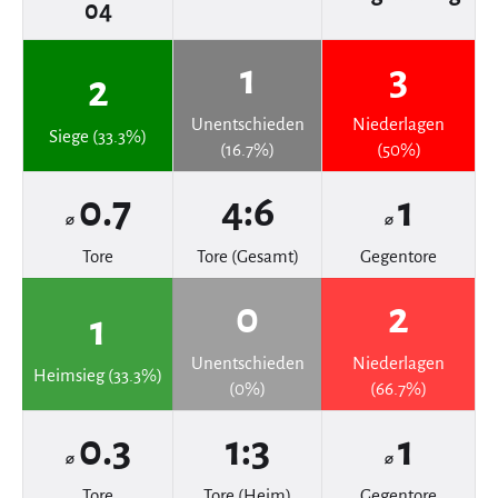
04
1
3
2
Unentschieden
Niederlagen
Siege (33.3%)
(16.7%)
(50%)
0.7
4:6
1
⌀
⌀
Tore
Tore (Gesamt)
Gegentore
0
2
1
Unentschieden
Niederlagen
Heimsieg (33.3%)
(0%)
(66.7%)
0.3
1:3
1
⌀
⌀
Tore
Tore (Heim)
Gegentore