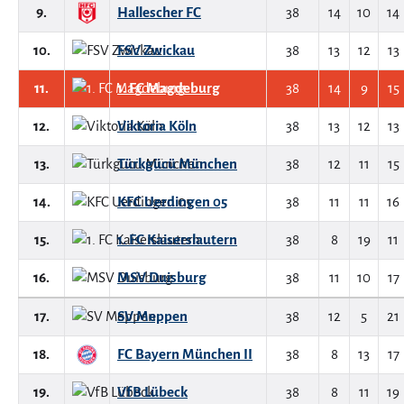
9.
Hallescher FC
38
14
10
14
10.
FSV Zwickau
38
13
12
13
11.
1. FC Magdeburg
38
14
9
15
12.
Viktoria Köln
38
13
12
13
13.
Türkgücü München
38
12
11
15
14.
KFC Uerdingen 05
38
11
11
16
15.
1. FC Kaiserslautern
38
8
19
11
16.
MSV Duisburg
38
11
10
17
17.
SV Meppen
38
12
5
21
18.
FC Bayern München II
38
8
13
17
19.
VfB Lübeck
38
8
11
19