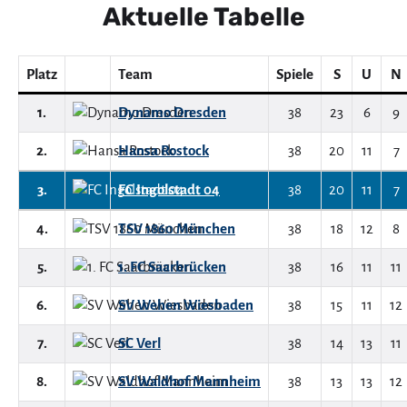
Aktuelle Tabelle
Platz
Team
Spiele
S
U
N
1.
Dynamo Dresden
38
23
6
9
2.
Hansa Rostock
38
20
11
7
3.
FC Ingolstadt 04
38
20
11
7
4.
TSV 1860 München
38
18
12
8
5.
1. FC Saarbrücken
38
16
11
11
6.
SV Wehen Wiesbaden
38
15
11
12
7.
SC Verl
38
14
13
11
8.
SV Waldhof Mannheim
38
13
13
12