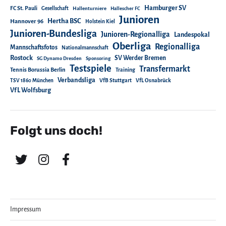
Hamburger SV
FC St. Pauli
Gesellschaft
Hallenturniere
Hallescher FC
Junioren
Hertha BSC
Hannover 96
Holstein Kiel
Junioren-Bundesliga
Junioren-Regionalliga
Landespokal
Oberliga
Regionalliga
Mannschaftsfotos
Nationalmannschaft
Rostock
SV Werder Bremen
SG Dynamo Dresden
Sponsoring
Testspiele
Transfermarkt
Tennis Borussia Berlin
Training
Verbandsliga
TSV 1860 München
VfB Stuttgart
VfL Osnabrück
VfL Wolfsburg
Folgt uns doch!
Impressum