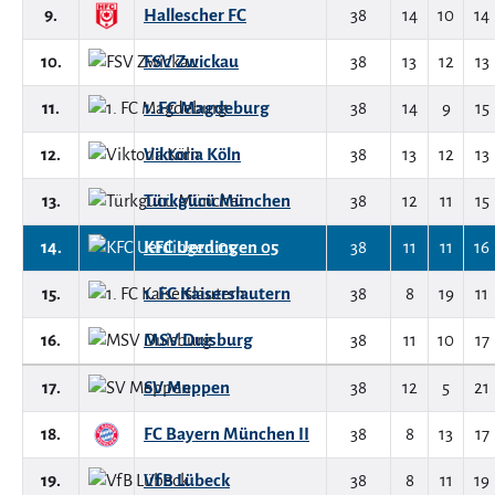
9.
Hallescher FC
38
14
10
14
10.
FSV Zwickau
38
13
12
13
11.
1. FC Magdeburg
38
14
9
15
12.
Viktoria Köln
38
13
12
13
13.
Türkgücü München
38
12
11
15
14.
KFC Uerdingen 05
38
11
11
16
15.
1. FC Kaiserslautern
38
8
19
11
16.
MSV Duisburg
38
11
10
17
17.
SV Meppen
38
12
5
21
18.
FC Bayern München II
38
8
13
17
19.
VfB Lübeck
38
8
11
19