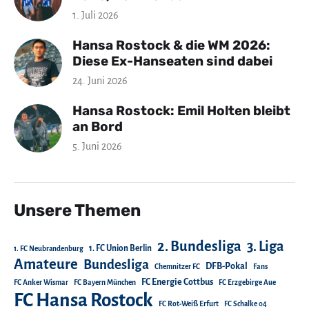
1. Juli 2026
Hansa Rostock & die WM 2026:
Diese Ex-Hanseaten sind dabei
24. Juni 2026
Hansa Rostock: Emil Holten bleibt
an Bord
5. Juni 2026
Unsere Themen
2. Bundesliga
3. Liga
1. FC Union Berlin
1. FC Neubrandenburg
Amateure
Bundesliga
DFB-Pokal
Chemnitzer FC
Fans
FC Energie Cottbus
FC Anker Wismar
FC Bayern München
FC Erzgebirge Aue
FC Hansa Rostock
FC Rot-Weiß Erfurt
FC Schalke 04