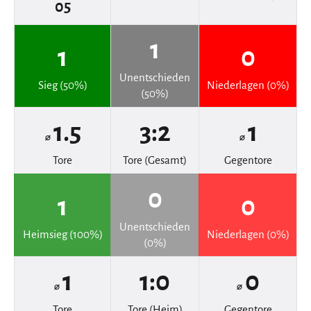
05
1
1
0
Unentschieden
Sieg (50%)
Niederlagen (0%)
(50%)
1.5
3:2
1
⌀
⌀
Tore
Tore (Gesamt)
Gegentore
0
1
0
Unentschieden
Heimsieg (100%)
Niederlagen (0%)
(0%)
1
1:0
0
⌀
⌀
Tore
Tore (Heim)
Gegentore