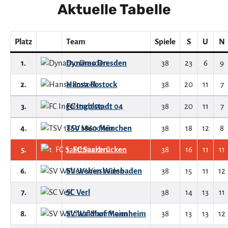
Aktuelle Tabelle
Platz
Team
Spiele
S
U
N
1.
Dynamo Dresden
38
23
6
9
2.
Hansa Rostock
38
20
11
7
3.
FC Ingolstadt 04
38
20
11
7
4.
TSV 1860 München
38
18
12
8
5.
1. FC Saarbrücken
38
16
11
11
6.
SV Wehen Wiesbaden
38
15
11
12
7.
SC Verl
38
14
13
11
8.
SV Waldhof Mannheim
38
13
13
12