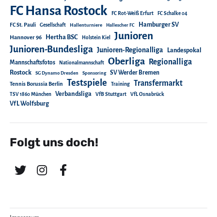
FC Hansa Rostock
FC Rot-Weiß Erfurt
FC Schalke 04
Hamburger SV
FC St. Pauli
Gesellschaft
Hallenturniere
Hallescher FC
Junioren
Hertha BSC
Hannover 96
Holstein Kiel
Junioren-Bundesliga
Junioren-Regionalliga
Landespokal
Oberliga
Regionalliga
Mannschaftsfotos
Nationalmannschaft
Rostock
SV Werder Bremen
SG Dynamo Dresden
Sponsoring
Testspiele
Transfermarkt
Tennis Borussia Berlin
Training
Verbandsliga
TSV 1860 München
VfB Stuttgart
VfL Osnabrück
VfL Wolfsburg
Folgt uns doch!