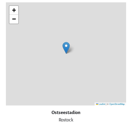
+
−
Leaflet
|
©
OpenStreetMap
Ostseestadion
Rostock