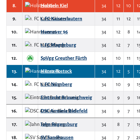
8.
Holstein Kiel
34
12
10
1
9.
1. FC Kaiserslautern
34
11
12
1
10.
Hannover 96
34
12
8
1
11.
1. FC Magdeburg
34
12
7
1
12.
SpVgg Greuther Fürth
34
10
11
1
13.
Hansa Rostock
34
12
5
1
14.
1. FC Nürnberg
34
10
9
1
15.
Eintracht Braunschweig
34
9
9
1
16.
DSC Arminia Bielefeld
34
9
7
1
17.
Jahn Regensburg
34
8
7
1
18.
SV Sandhausen
34
7
7
2