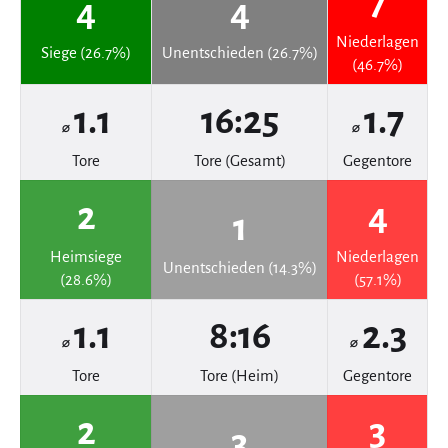
7
4
4
Niederlagen
Siege (26.7%)
Unentschieden (26.7%)
(46.7%)
1.1
16:25
1.7
⌀
⌀
Tore
Tore (Gesamt)
Gegentore
2
4
1
Heimsiege
Niederlagen
Unentschieden (14.3%)
(28.6%)
(57.1%)
1.1
8:16
2.3
⌀
⌀
Tore
Tore (Heim)
Gegentore
2
3
3