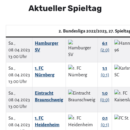
Aktueller Spieltag
2. Bundesliga 2022/2023, 27. Spielta
Sa.,
Hamburger
6:1
08.04.2023
SV
(2:0)
13:00 Uhr
Sa.,
1. FC
1:1
08.04.2023
Nürnberg
(0:1)
13:00 Uhr
Sa.,
Eintracht
1:0
08.04.2023
Braunschweig
(0:0)
13:00 Uhr
Sa.,
1. FC
0:1
08.04.2023
Heidenheim
(0:1)