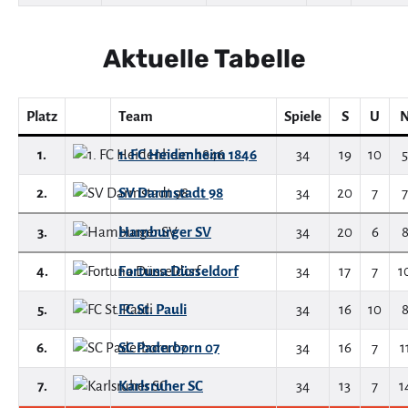
Aktuelle Tabelle
Platz
Team
Spiele
S
U
1.
1. FC Heidenheim 1846
34
19
10
5
2.
SV Darmstadt 98
34
20
7
7
3.
Hamburger SV
34
20
6
4.
Fortuna Düsseldorf
34
17
7
1
5.
FC St. Pauli
34
16
10
6.
SC Paderborn 07
34
16
7
1
7.
Karlsruher SC
34
13
7
1